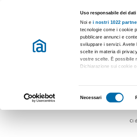
Uso responsabile dei dati
Case e appartamenti in affitto in tutta Italia
Noi e
i nostri 1022 partne
tecnologie come i cookie p
pubblicare annunci e conten
sviluppare i servizi. Avete l
scelte in materia di privacy
vostre scelte. È possibile
Dichiarazione sui cookie o 
Con il tuo consenso, vor
raccogliere informazio
S
Identificare il tuo dis
Necessari
e
(impronte digitali).
l
Approfondisci come vengono
e
dettagli
. Puoi modificare o
Ci 
z
i
Utilizziamo i cookie per pe