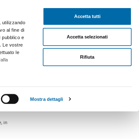
Pubblica gratis
Inizia sessione
Accetta tutti
, utilizzando
o al fine di
Accetta selezionati
l pubblico e
i. Le vostre
ettuato le
Rifiuta
alla
alche metro,
 specifiche
Mostra dettagli
a
sezione
e sui cookie.
, in
cial media e