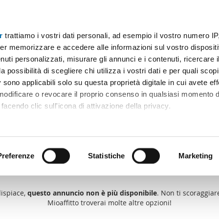
r
trattiamo i vostri dati personali, ad esempio il vostro numero IP
er memorizzare e accedere alle informazioni sul vostro dispositiv
uti personalizzati, misurare gli annunci e i contenuti, ricercare i
a possibilità di scegliere chi utilizza i vostri dati e per quali scop
 sono applicabili solo su questa proprietà digitale in cui avete eff
 modificare o revocare il proprio consenso in qualsiasi momento d
facendo clic sull'icona di attivazione della privacy.
remmo anche:
ni sulla tua posizione geografica, con un'approssimazione di qu
positivo, scansionandolo attivamente alla ricerca di caratteristiche
Preferenze
Statistiche
Marketing
Qualcuno ti ha anticipato
 elaborati i tuoi dati personali e imposta le tue preferenze nell
 ritirare il tuo consenso in qualsiasi momento dalla Dichiarazion
dispiace,
questo annuncio non è più disponibile
. Non ti scoraggiare
Mioaffitto troverai molte altre opzioni!
rsonalizzare contenuti ed annunci, per fornire funzionalità dei so