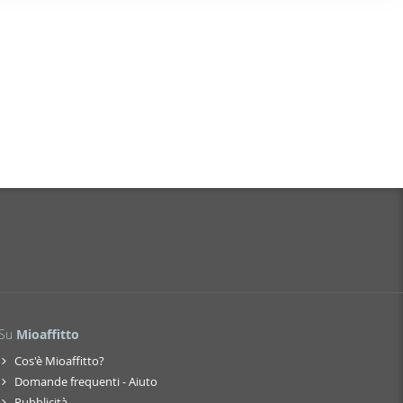
nostro sito
i potrebbero
ei loro
Su
Mioaffitto
Cos'è Mioaffitto?
Domande frequenti - Aiuto
Pubblicità