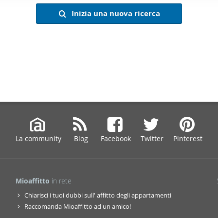
ffico. Condividiamo inoltre informazioni sul modo in cui utilizza il 
Inizia una nuova ricerca
 occupano di analisi dei dati web, pubblicità e social media, i qual
azioni che ha fornito loro o che hanno raccolto dal suo utilizzo d
La community
Blog
Facebook
Twitter
Pinterest
Mioaffitto
in rete
Chiarisci i tuoi dubbi sull' affitto degli appartamenti
Raccomanda Mioaffitto ad un amico!