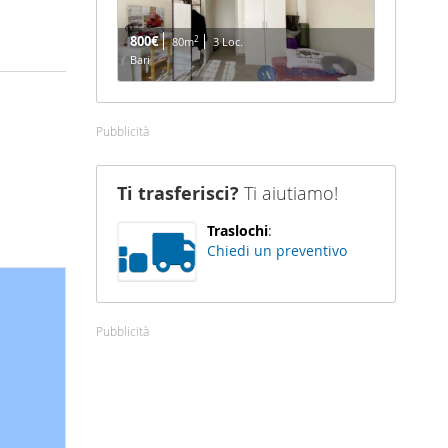
800€
2
80m
3 Loc.
Bari
Pubblicità
Ti trasferisci?
Ti aiutiamo!
Traslochi
:
Chiedi un preventivo
Pubblicità