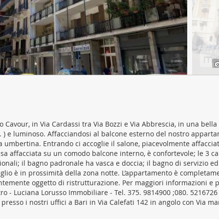
ffico. Condividiamo inoltre informazioni sul modo in cui utilizza il 
 occupano di analisi dei dati web, pubblicità e social media, i qual
azioni che ha fornito loro o che hanno raccolto dal suo utilizzo d
 Cavour, in Via Cardassi tra Via Bozzi e Via Abbrescia, in una bella
 ) e luminoso. Affacciandosi al balcone esterno del nostro apparta
ona umbertina. Entrando ci accoglie il salone, piacevolmente affaccia
ssa affacciata su un comodo balcone interno, è confortevole; le 3 
zionali; il bagno padronale ha vasca e doccia; il bagno di servizio ed
stiglio è in prossimità della zona notte. L’appartamento è completam
centemente oggetto di ristrutturazione. Per maggiori informazioni e 
ntro - Luciana Lorusso Immobiliare - Tel. 375. 9814900 ;080. 5216726
esso i nostri uffici a Bari in Via Calefati 142 in angolo con Via m