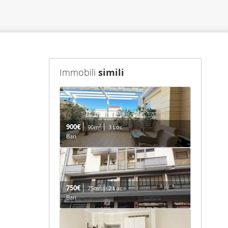
Immobili
simili
900€
2
90m
3 Loc.
Bari
750€
2
75m
2 Loc.
Bari