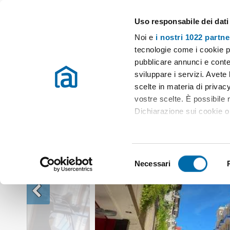
Uso responsabile dei dati
Case e appartamenti in affitto in tutta Italia
Noi e
i nostri 1022 partne
Affitto Bari
Appartamento affitto Bari
Appartamento arredato Bar
tecnologie come i cookie p
pubblicare annunci e conten
sviluppare i servizi. Avete l
scelte in materia di privacy
vostre scelte. È possibile
Dichiarazione sui cookie o 
Con il tuo consenso, vor
raccogliere informazio
S
Identificare il tuo dis
Necessari
e
(impronte digitali).
l
Approfondisci come vengono
e
dettagli
. Puoi modificare o
z
i
Utilizziamo i cookie per pe