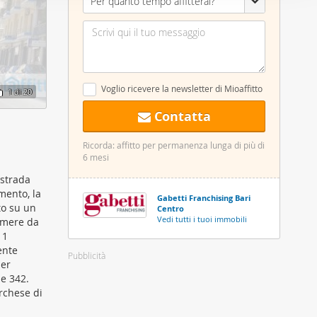
Per quanto tempo affitterai?
nostro sito
i potrebbero
ei loro
Voglio ricevere la newsletter di Mioaffitto
1
di 20
Contatta
Ricorda: affitto per permanenza lunga di più di
6 mesi
 strada
mento, la
Gabetti Franchising Bari
to su un
Centro
Vedi tutti i tuoi immobili
camere da
 1
ente
Pubblicità
per
 e 342.
archese di