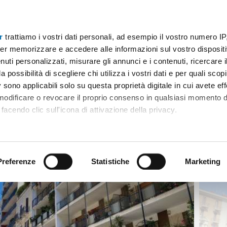
r
trattiamo i vostri dati personali, ad esempio il vostro numero IP
i
er memorizzare e accedere alle informazioni sul vostro dispositiv
uti personalizzati, misurare gli annunci e i contenuti, ricercare i
a possibilità di scegliere chi utilizza i vostri dati e per quali scop
 sono applicabili solo su questa proprietà digitale in cui avete eff
 modificare o revocare il proprio consenso in qualsiasi momento d
facendo clic sull'icona di attivazione della privacy.
remmo anche:
ni sulla tua posizione geografica, con un'approssimazione di qu
positivo, scansionandolo attivamente alla ricerca di caratteristiche
Preferenze
Statistiche
Marketing
 elaborati i tuoi dati personali e imposta le tue preferenze nell
 ritirare il tuo consenso in qualsiasi momento dalla Dichiarazion
rsonalizzare contenuti ed annunci, per fornire funzionalità dei so