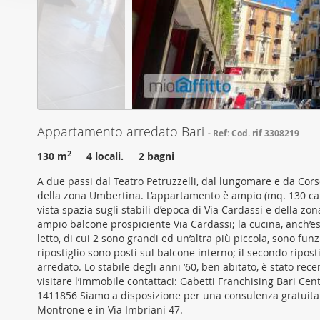
o
per analizzare il nostro tra
n
con i nostri partner che si
e
combinarle con altre inform
d
servizi.
e
l
c
o
Appartamento arredato Bari
Ref: Cod. rif 3308219
n
2
130 m
4 locali.
2 bagni
s
e
A due passi dal Teatro Petruzzelli, dal lungomare e da Corso
n
della zona Umbertina. L’appartamento è ampio (mq. 130 ca.
s
vista spazia sugli stabili d’epoca di Via Cardassi e della z
ampio balcone prospiciente Via Cardassi; la cucina, anch’e
o
letto, di cui 2 sono grandi ed un’altra più piccola, sono fun
ripostiglio sono posti sul balcone interno; il secondo ripo
arredato. Lo stabile degli anni ’60, ben abitato, è stato re
visitare l’immobile contattaci: Gabetti Franchising Bari Ce
1411856 Siamo a disposizione per una consulenza gratuita pr
Montrone e in Via Imbriani 47.