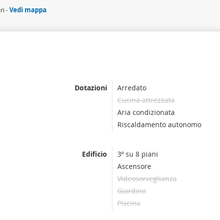
ri -
Vedi mappa
Dotazioni
Arredato
Cucina attrezzata
Aria condizionata
Riscaldamento autonomo
Edificio
3º su 8 piani
Ascensore
Videosorveglianza
Giardino
Piscina