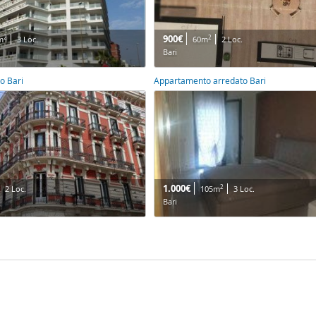
900€
2
2
m
3 Loc.
60m
2 Loc.
Bari
o Bari
Appartamento arredato Bari
1.000€
2
2 Loc.
105m
3 Loc.
Bari