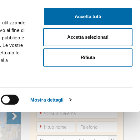
Pubblica gratis
Inizia sessione
Accetta tutti
, utilizzando
o al fine di
Accetta selezionati
l pubblico e
i. Le vostre
ettuato le
Rifiuta
alla
alche metro,
080521...
 specifiche
Mostra dettagli
Vedi telefono
a
sezione
e sui cookie.
cial media e