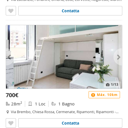
- Insubria, Milano
Contatta
1
/13
700€
Máx. 10km
2
28m
1 Loc
1 Bagno
Via Brembo, Chiesa Rossa, Cermenate, Ripamonti, Ripamonti -
Fondazione Prada, Milano
Contatta