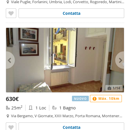
Viale Puglie, Forlanini, Umbria, Lodi, Corvetto, Rogoredo, Martini -
Insubria, Milano
Contatta
1
/14
630€
Máx. 10km
NUOVO
2
25m
1 Loc
1 Bagno
Via Bergamo, V Giornate, XXII Marzo, Porta Romana, Montenero,
Milano
Contatta