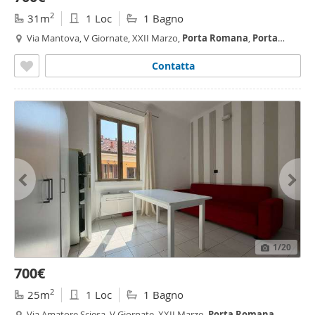
2
31m
1 Loc
1 Bagno
Via Mantova, V Giornate, XXII Marzo,
Porta
Romana
,
Porta
Romana
- Medaglie d'Oro, Milano
Contatta
1
/20
700€
2
25m
1 Loc
1 Bagno
Via Amatore Sciesa, V Giornate, XXII Marzo,
Porta
Romana
,