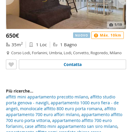
1
/19
650€
Máx. 10km
NUOVO
2
35m
1 Loc
1 Bagno
Corso Lodi, Forlanini, Umbria, Lodi, Corvetto, Rogoredo, Milano
Contatta
Più ricerche...
affitti mini appartamento precotto milano
,
affitto studio
porta genova - navigli
,
appartamento 1000 euro fiera - de
angeli
,
monolocale affitto 800 euro porta romana
,
affitto
appartamento 700 euro affori milano
,
appartamento affitto
700 euro porta vittoria
,
appartamento affitto 700 euro
forlanini
,
case affitto mini appartamento san siro milano
,