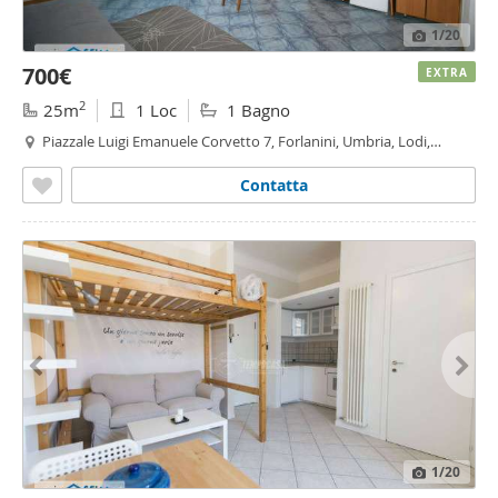
1
/20
700€
EXTRA
2
25m
1 Loc
1 Bagno
Piazzale Luigi Emanuele Corvetto 7, Forlanini, Umbria, Lodi,
Corvetto, Rogoredo, Milano
Contatta
1
/20