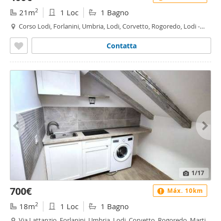
2
21m
1 Loc
1 Bagno
Corso Lodi, Forlanini, Umbria, Lodi, Corvetto, Rogoredo, Lodi -
Brenta, Milano
Contatta
1
/17
700€
Máx. 10km
2
18m
1 Loc
1 Bagno
Via Lattanzio, Forlanini, Umbria, Lodi, Corvetto, Rogoredo, Martini