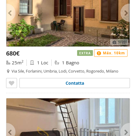
1
/20
680€
Máx. 10km
EXTRA
2
25m
1 Loc
1 Bagno
Via Sile, Forlanini, Umbria, Lodi, Corvetto, Rogoredo, Milano
Contatta