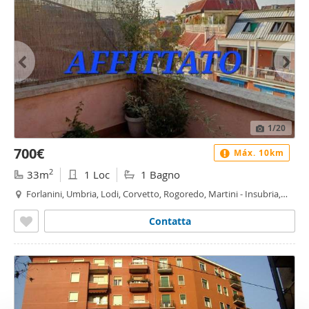
1
/20
700€
Máx. 10km
2
33m
1 Loc
1 Bagno
Forlanini, Umbria, Lodi, Corvetto, Rogoredo, Martini - Insubria,
Milano
Contatta