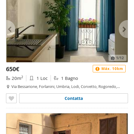
1
/12
650€
Máx. 10km
2
20m
1 Loc
1 Bagno
Via Bessarione, Forlanini, Umbria, Lodi, Corvetto, Rogoredo,
Milano
Contatta