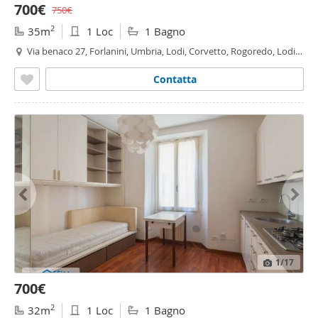
700€
750€
2
35m
1 Loc
1 Bagno
Via benaco 27, Forlanini, Umbria, Lodi, Corvetto, Rogoredo, Lodi -
Brenta, Milano
Contatta
1
/17
700€
2
32m
1 Loc
1 Bagno