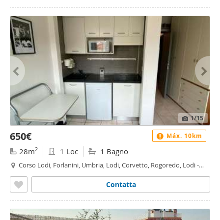
1
/15
650€
Máx. 10km
2
28m
1 Loc
1 Bagno
Corso Lodi, Forlanini, Umbria, Lodi, Corvetto, Rogoredo, Lodi -
Brenta, Milano
Contatta