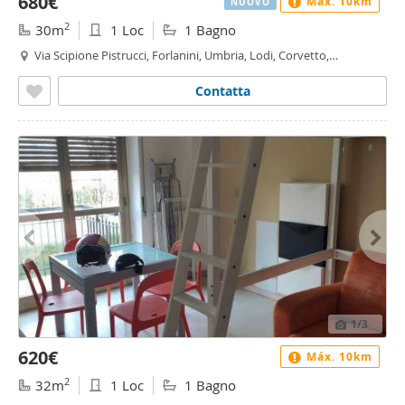
680€
Máx. 10km
NUOVO
2
30m
1 Loc
1 Bagno
Via Scipione Pistrucci, Forlanini, Umbria, Lodi, Corvetto,
Rogoredo, Martini - Insubria, Milano
Contatta
1
/3
620€
Máx. 10km
2
32m
1 Loc
1 Bagno