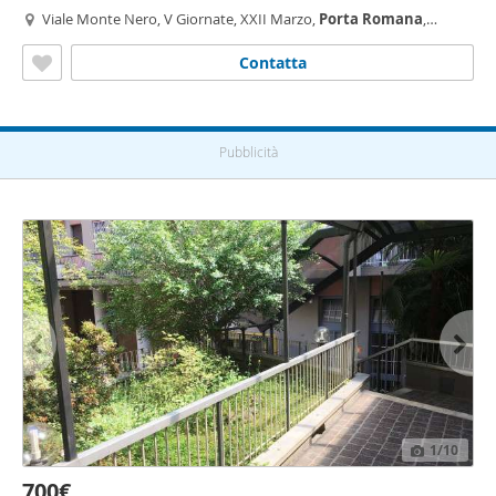
Viale Monte Nero, V Giornate, XXII Marzo,
Porta
Romana
,
Montenero, Milano
Contatta
Pubblicità
1
/10
700€