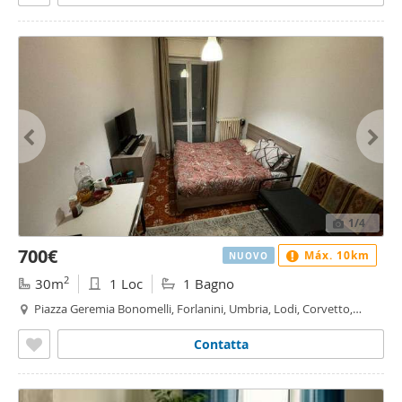
1
/4
700€
Máx. 10km
NUOVO
2
30m
1 Loc
1 Bagno
Piazza Geremia Bonomelli, Forlanini, Umbria, Lodi, Corvetto,
Rogoredo, Milano
Contatta