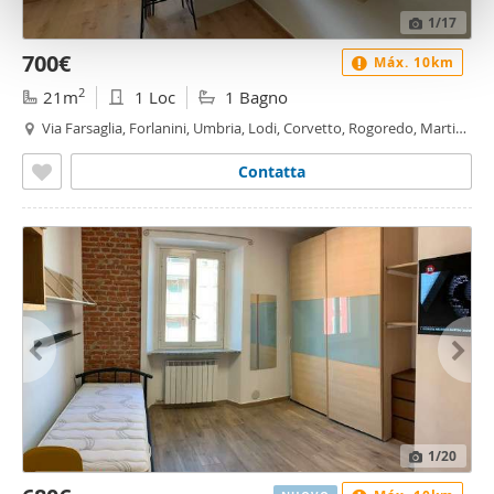
con altre informazioni che ha fornito loro o che hanno
1
/17
raccolto dal suo utilizzo dei loro servizi.
700€
Máx. 10km
2
21m
1 Loc
1 Bagno
Via Farsaglia, Forlanini, Umbria, Lodi, Corvetto, Rogoredo, Martini
- Insubria, Milano
Contatta
1
/20