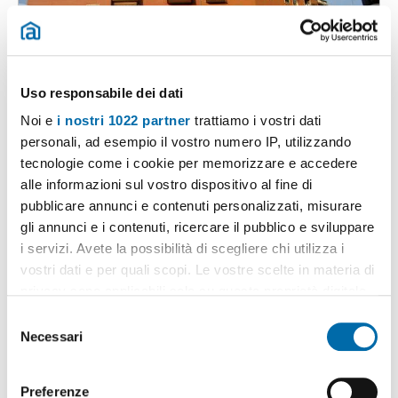
Uso responsabile dei dati
1
/7
Noi e
i nostri 1022 partner
trattiamo i vostri dati
personali, ad esempio il vostro numero IP, utilizzando
645€
Máx. 10km
tecnologie come i cookie per memorizzare e accedere
2
30m
1 Loc
1 Bagno
alle informazioni sul vostro dispositivo al fine di
Piazza Emilio Salgari, Forlanini, Umbria, Lodi, Corvetto, Rogoredo,
pubblicare annunci e contenuti personalizzati, misurare
Martini - Insubria, Milano
gli annunci e i contenuti, ricercare il pubblico e sviluppare
Contatta
i servizi. Avete la possibilità di scegliere chi utilizza i
vostri dati e per quali scopi. Le vostre scelte in materia di
privacy sono applicabili solo su questa proprietà digitale
in cui avete effettuato le vostre scelte. È possibile
S
modificare o revocare il proprio consenso in qualsiasi
Necessari
e
momento dalla Dichiarazione sui cookie o facendo clic
l
sull'icona di attivazione della privacy.
e
Preferenze