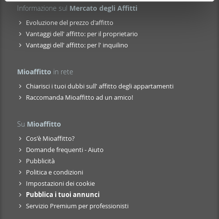
pubblicità e social media, i quali potrebbero combinarle
Informazione sul
Mercato degli Affitti
con altre informazioni che ha fornito loro o che hanno
Evoluzione del prezzo d'affitto
raccolto dal suo utilizzo dei loro servizi.
Vantaggi dell' affitto: per il proprietario
Vantaggi dell' affitto: per l' inquilino
Mioaffitto
in rete
Chiarisci i tuoi dubbi sull' affitto degli appartamenti
Raccomanda Mioaffitto ad un amico!
Su
Mioaffitto
Cos'è Mioaffitto?
Domande frequenti - Aiuto
Pubblicità
Politica e condizioni
Impostazioni dei cookie
Pubblica i tuoi annunci
Servizio Premium per professionisti