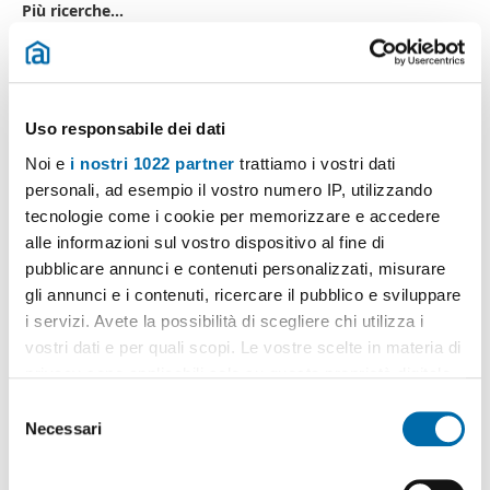
Più ricerche...
loft affitti mortara
,
affitto attici mortara
,
affitto appartamento
non arredato mortara
,
affitto economico mortara
,
affitto 300
euro mortara
,
case affitto posto auto mortara
,
affitto trilocale
arredato mortara
,
case affitto bilocale mortara
,
villa a
schiera ristrutturato mortara
,
Uso responsabile dei dati
Ricerche simili a "Mansarda affitto piano mortara":
Noi e
i nostri 1022 partner
trattiamo i vostri dati
mansarde affitto mortara
,
loft affitto mortara
,
affitto posto
personali, ad esempio il vostro numero IP, utilizzando
auto mortara
,
affitto box mortara
,
affitto trilocale arredato
tecnologie come i cookie per memorizzare e accedere
mortara
,
affitto nuova costruzione mortara
,
affitto 300 euro
alle informazioni sul vostro dispositivo al fine di
mortara
,
affitto bilocale mortara
,
appartamento affitto
pubblicare annunci e contenuti personalizzati, misurare
ristrutturato mortara
,
affitto giardino mortara
.
gli annunci e i contenuti, ricercare il pubblico e sviluppare
i servizi. Avete la possibilità di scegliere chi utilizza i
vostri dati e per quali scopi. Le vostre scelte in materia di
privacy sono applicabili solo su questa proprietà digitale
Crea il tuo avviso!
in cui avete effettuato le vostre scelte. È possibile
S
Non lasciare che ti anticipino. Ricevi alla tua mail
modificare o revocare il proprio consenso in qualsiasi
Necessari
e
tutte le novità
di questa ricerca.
momento dalla Dichiarazione sui cookie o facendo clic
l
sull'icona di attivazione della privacy.
e