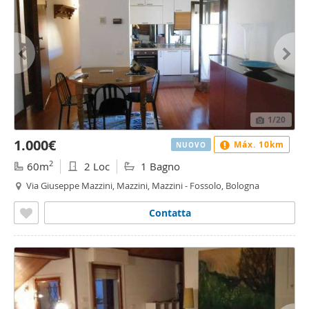
1
/20
1.000€
Máx. 10km
NUOVO
2
60m
2 Loc
1 Bagno
Via Giuseppe Mazzini, Mazzini, Mazzini - Fossolo, Bologna
Contatta