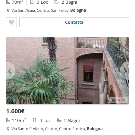
2
70m
3 Loc
2 Bagni
Via Sant'Isaia, Centro, San Felice,
Bologna
Contatta
1
/20
1.600€
2
110m
4 Loc
2 Bagni
Via Santo Stefano, Centro, Centro Storico,
Bologna