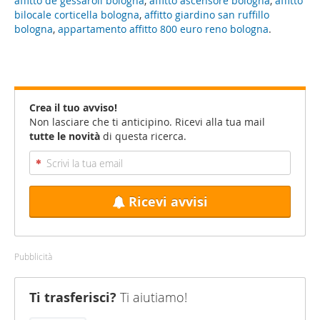
affitto dè gessaroli bologna
,
affitto ascensore bologna
,
affitto
bilocale corticella bologna
,
affitto giardino san ruffillo
bologna
,
appartamento affitto 800 euro reno bologna
.
Crea il tuo avviso!
Non lasciare che ti anticipino. Ricevi alla tua mail
tutte le novità
di questa ricerca.
Ricevi avvisi
Pubblicità
Ti trasferisci?
Ti aiutiamo!