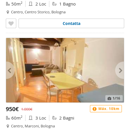
2
50m
2 Loc
1 Bagno
Centro, Centro Storico, Bologna
Contatta
1
/16
950€
Máx. 10km
1.000€
2
60m
3 Loc
2 Bagni
Centro, Marconi, Bologna