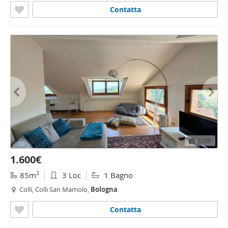
Contatta
1
/20
1.600€
2
85m
3 Loc
1 Bagno
Colli, Colli San Mamolo,
Bologna
Contatta