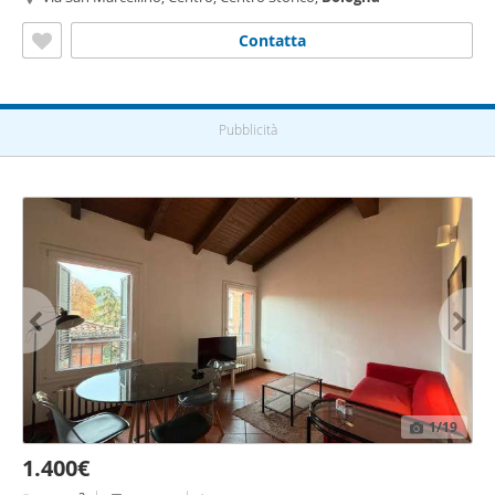
Contatta
Pubblicità
1
/19
1.400€