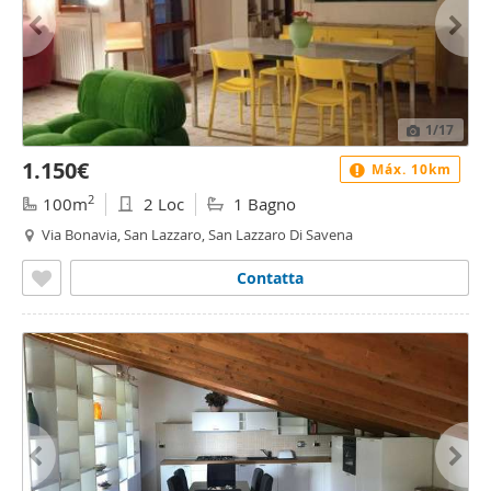
1
/17
1.150€
Máx. 10km
2
100m
2 Loc
1 Bagno
Via Bonavia, San Lazzaro, San Lazzaro Di Savena
Contatta