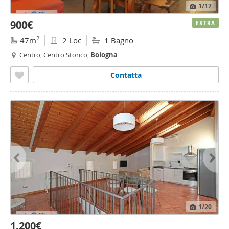
1
/17
900€
EXTRA
2
47m
2 Loc
1 Bagno
Centro, Centro Storico,
Bologna
Contatta
1
/20
1.200€