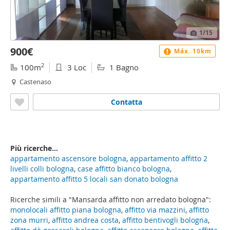
1
/15
900€
Máx. 10km
2
100m
3 Loc
1 Bagno
Castenaso
Contatta
Più ricerche...
appartamento ascensore bologna
,
appartamento affitto 2
livelli colli bologna
,
case affitto bianco bologna
,
appartamento affitto 5 locali san donato bologna
Ricerche simili a "Mansarda affitto non arredato bologna":
monolocali affitto piana bologna
,
affitto via mazzini
,
affitto
zona murri
,
affitto andrea costa
,
affitto bentivogli bologna
,