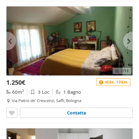
1
/13
1.250€
Máx. 10km
2
60m
3 Loc
1 Bagno
Via Pietro de' Crescenzi, Saffi, Bologna
Contatta