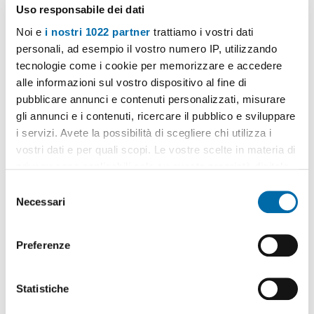
1
/8
Uso responsabile dei dati
700€
NUOVO
Noi e
i nostri 1022 partner
trattiamo i vostri dati
2
37m
2 Loc
1 Bagno
personali, ad esempio il vostro numero IP, utilizzando
tecnologie come i cookie per memorizzare e accedere
Via del Pratello, Centro, San Felice,
Bologna
alle informazioni sul vostro dispositivo al fine di
Contatta
pubblicare annunci e contenuti personalizzati, misurare
gli annunci e i contenuti, ricercare il pubblico e sviluppare
i servizi. Avete la possibilità di scegliere chi utilizza i
vostri dati e per quali scopi. Le vostre scelte in materia di
privacy sono applicabili solo su questa proprietà digitale
in cui avete effettuato le vostre scelte. È possibile
Altri immobili che potrebbero interessarti
S
modificare o revocare il proprio consenso in qualsiasi
Necessari
e
momento dalla Dichiarazione sui cookie o facendo clic
l
sull'icona di attivazione della privacy.
e
Preferenze
z
Con il tuo consenso, vorremmo anche:
i
raccogliere informazioni sulla tua posizione
o
Statistiche
geografica, con un'approssimazione di qualche
n