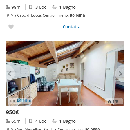
2
98m
3 Loc
1 Bagno
Via Capo di Lucca, Centro, Irnerio,
Bologna
Contatta
1
/9
950€
2
65m
4 Loc
1 Bagno
Via San Marcellino, Centro, Centro Storico,
Bologna