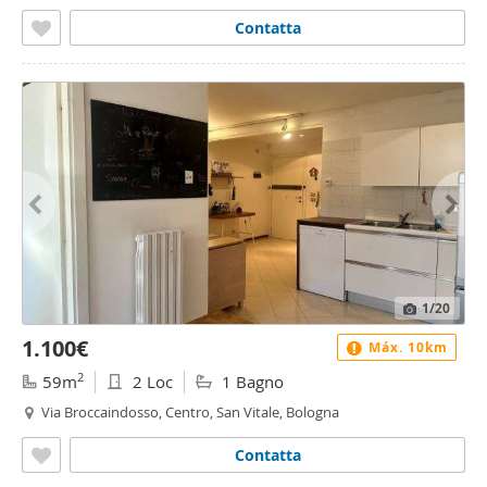
Contatta
1
/20
1.100€
Máx. 10km
2
59m
2 Loc
1 Bagno
Via Broccaindosso, Centro, San Vitale, Bologna
Contatta