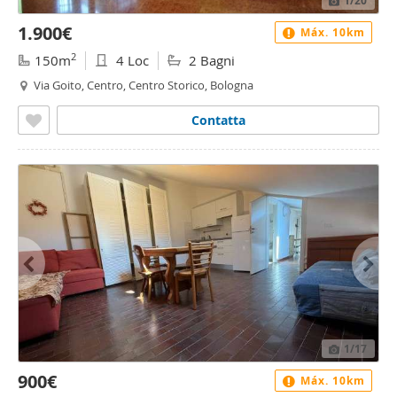
1
/20
1.900€
Máx. 10km
2
150m
4 Loc
2 Bagni
Via Goito, Centro, Centro Storico, Bologna
Contatta
1
/17
900€
Máx. 10km