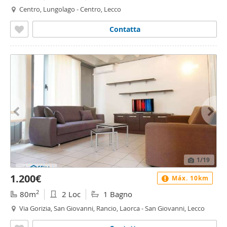
Centro, Lungolago - Centro, Lecco
Contatta
1
/19
1.200€
Máx. 10km
2
80m
2 Loc
1 Bagno
Via Gorizia, San Giovanni, Rancio, Laorca - San Giovanni, Lecco