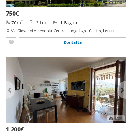
1
/13
750€
2
70m
2 Loc
1 Bagno
Via Giovanni Amendola, Centro, Lungolago - Centro,
Lecco
Contatta
1
/20
1.200€