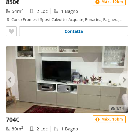
850€
Máx. 10km
2
54m
2 Loc
1 Bagno
Corso Promessi Sposi, Caleotto, Acquate, Bonacina, Falghera,
Lecco
Contatta
1
/14
704€
Máx. 10km
2
80m
2 Loc
1 Bagno