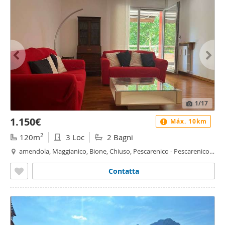
1
/17
1.150€
Máx. 10km
2
120m
3 Loc
2 Bagni
amendola, Maggianico, Bione, Chiuso, Pescarenico - Pescarenico,
Lecco
Contatta