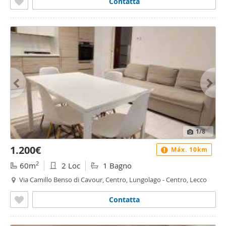
Contatta
1
/8
1.200€
Máx. 10km
2
60m
2 Loc
1 Bagno
Via Camillo Benso di Cavour, Centro, Lungolago - Centro, Lecco
Contatta