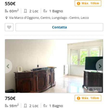
550€
Máx. 10km
2
60m
2 Loc
1 Bagno
Via Marco d'Oggiono, Centro, Lungolago - Centro, Lecco
Contatta
1
/11
750€
Máx. 10km
2
98m
2 Loc
1 Bagno