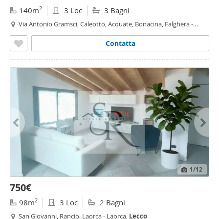
2
140m
3 Loc
3 Bagni
Via Antonio Gramsci, Caleotto, Acquate, Bonacina, Falghera -
Bonacina,
Lecco
Contatta
1
/12
750€
2
98m
3 Loc
2 Bagni
San Giovanni, Rancio, Laorca - Laorca,
Lecco