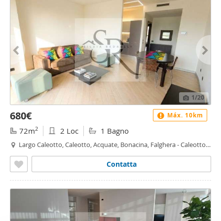
1
/20
680€
Máx. 10km
2
72m
2 Loc
1 Bagno
Largo Caleotto, Caleotto, Acquate, Bonacina, Falghera - Caleotto,
Lecco
Contatta