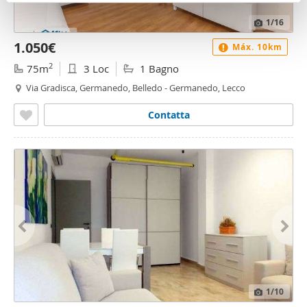
pubblicità e social media, i quali potrebbero combinarle
con altre informazioni che ha fornito loro o che hanno
1
/16
raccolto dal suo utilizzo dei loro servizi.
1.050€
Máx. 10km
2
75m
3 Loc
1 Bagno
Via Gradisca, Germanedo, Belledo - Germanedo, Lecco
Contatta
1
/10