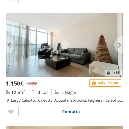
1
/14
1.150€
Máx. 10km
1.265€
2
125m
3 Loc
2 Bagni
Largo Caleotto, Caleotto, Acquate, Bonacina, Falghera - Caleotto,
Lecco
Contatta