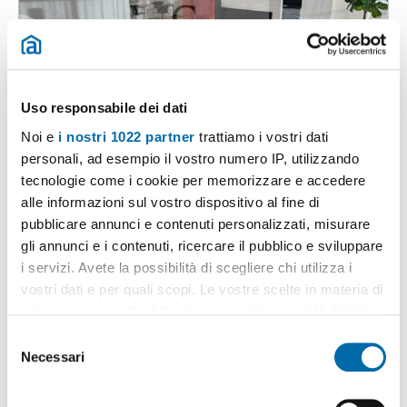
Uso responsabile dei dati
1
/20
Noi e
i nostri 1022 partner
trattiamo i vostri dati
personali, ad esempio il vostro numero IP, utilizzando
1.150€
Máx. 10km
1.265€
tecnologie come i cookie per memorizzare e accedere
2
125m
3 Loc
2 Bagni
alle informazioni sul vostro dispositivo al fine di
Largo Caleotto, Caleotto, Acquate, Bonacina, Falghera - Caleotto,
pubblicare annunci e contenuti personalizzati, misurare
Lecco
gli annunci e i contenuti, ricercare il pubblico e sviluppare
Contatta
i servizi. Avete la possibilità di scegliere chi utilizza i
vostri dati e per quali scopi. Le vostre scelte in materia di
privacy sono applicabili solo su questa proprietà digitale
in cui avete effettuato le vostre scelte. È possibile
S
modificare o revocare il proprio consenso in qualsiasi
Necessari
e
momento dalla Dichiarazione sui cookie o facendo clic
l
sull'icona di attivazione della privacy.
e