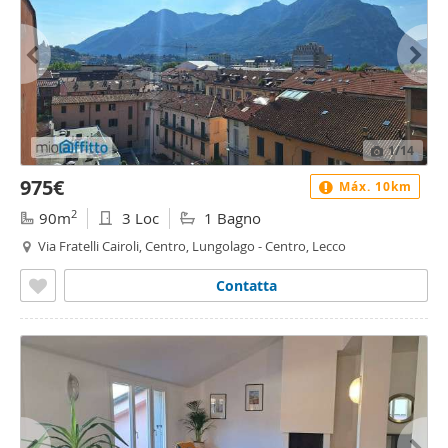
1
/14
975€
Máx. 10km
2
90m
3 Loc
1 Bagno
Via Fratelli Cairoli, Centro, Lungolago - Centro, Lecco
Contatta