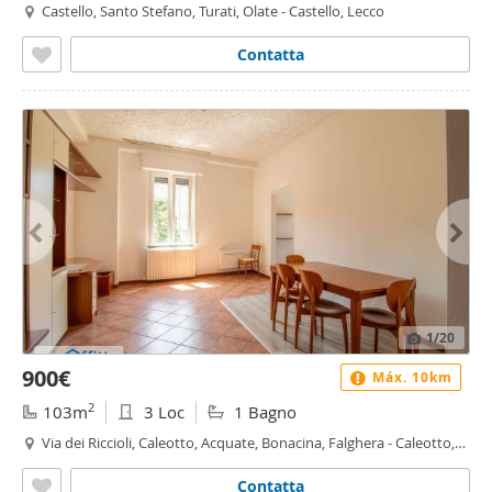
Castello, Santo Stefano, Turati, Olate - Castello, Lecco
Contatta
1
/20
900€
Máx. 10km
2
103m
3 Loc
1 Bagno
Via dei Riccioli, Caleotto, Acquate, Bonacina, Falghera - Caleotto,
Lecco
Contatta