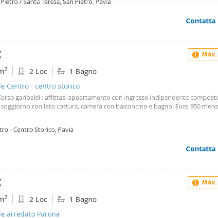
Pietro / Santa Teresa, San Pietro, Pavia
ffico. Condividiamo inoltre informazioni sul modo in cui utilizza il 
 occupano di analisi dei dati web, pubblicità e social media, i qual
Contatta
azioni che ha fornito loro o che hanno raccolto dal suo utilizzo d
€
Máx.
2
m
2 Loc
1 Bagno
le Centro - centro storico
orso garibaldi : affittasi appartamento con ingresso indipendente composto
 soggiorno con lato cottura, camera con balconcino e bagno. Euro 950 mensi
ro - Centro Storico, Pavia
Contatta
€
Máx.
2
m
2 Loc
1 Bagno
le arredato Parona