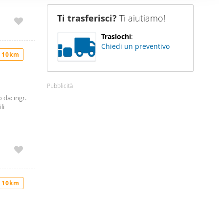
nostro sito
Ti trasferisci?
Ti aiutiamo!
i potrebbero
ei loro
Traslochi
:
Chiedi un preventivo
 10km
Pubblicità
 da: ingr.
li
 10km