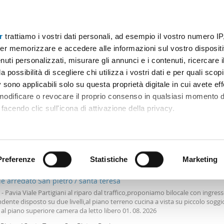
r
trattiamo i vostri dati personali, ad esempio il vostro numero IP
Prezzo
Superficie
Locali
Più filtri - 2
er memorizzare e accedere alle informazioni sul vostro dispositiv
uti personalizzati, misurare gli annunci e i contenuti, ricercare i
ento affitto nuova costruzione mortara
a possibilità di scegliere chi utilizza i vostri dati e per quali scop
 sono applicabili solo su questa proprietà digitale in cui avete eff
Ordine Mioaffitto
bili)
 modificare o revocare il proprio consenso in qualsiasi momento d
facendo clic sull'icona di attivazione della privacy.
remmo anche:
€
ni sulla tua posizione geografica, con un'approssimazione di qu
Máx.
positivo, scansionandolo attivamente alla ricerca di caratteristiche
Preferenze
Statistiche
Marketing
2
m
2 Loc
1 Bagno
le arredato San pietro / santa teresa
 elaborati i tuoi dati personali e imposta le tue preferenze nell
6 - Pavia Viale Partigiani al riparo dal traffico,proponiamo bilocale con ingres
 ritirare il tuo consenso in qualsiasi momento dalla Dichiarazion
dente disposto su due livelli,al piano terreno cucina a vista su piccolo soggi
al piano superiore camera da letto libero 01. 08. 2026
rsonalizzare contenuti ed annunci, per fornire funzionalità dei so