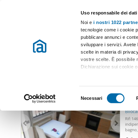
Uso responsabile dei dati
Case e appartamenti in affitto in tutta Italia
Noi e
i nostri 1022 partne
Mortara
tecnologie come i cookie p
pubblicare annunci e conten
Inizio
Affitto Mortara
Appartamenti Affitto Mortara
Appartam
sviluppare i servizi. Avete l
scelte in materia di privacy
Appartamento affitto nuova costruzione mortara
(0 immo
vostre scelte. È possibile
Dichiarazione sui cookie o 
Altri immobili che potrebbero interessarti
Con il tuo consenso, vor
583
raccogliere informazio
S
Identificare il tuo dis
Necessari
e
47
(impronte digitali).
l
Biloca
Approfondisci come vengono
e
Rif: 14
dettagli
. Puoi modificare o
z
indipen
bagno, 
i
Utilizziamo i cookie per pe