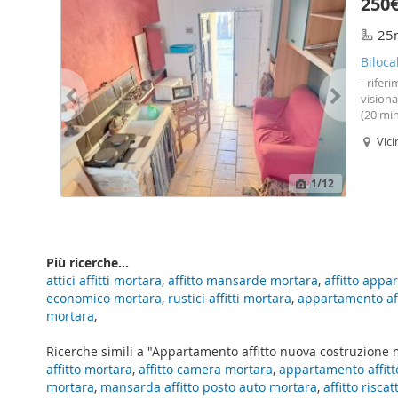
250
e compr
elettri
25
luce e 
luce sc
Biloca
compong
- rifer
Contatt
visiona
numero 
(20 min
riguar
pavia 
Vic
genova)
di tota
camera 
1
/12
proprie
Contatt
numero 
informa
Più ricerche...
attici affitti mortara
,
affitto mansarde mortara
,
affitto app
economico mortara
,
rustici affitti mortara
,
appartamento aff
mortara
,
Ricerche simili a "Appartamento affitto nuova costruzione
affitto mortara
,
affitto camera mortara
,
appartamento affitt
mortara
,
mansarda affitto posto auto mortara
,
affitto risca