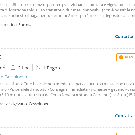
imento af81 - no residenza - parona -pv- - vicinanze mortara e vigevano - dispo
a di locazione solo a uso transitorio di 2 mesi rinnovabili (non è possibile r
za). è richiesto il pagamento dei primi 2 mesi più 1 mese di deposito cauzion
so intermediazione - Visionabile immediatamente - libero subito - Con
 Lomellina, Parona
damento autonomo - appartamento bilocale arredato con piano cottura elett
ne (no gas) completo anche di elettrodomestici (frigorifero, lavatrice) - di 50
Contatta
to da ingresso, soggiorno con cucina a vista, camera da letto e bagno - Con
immobiliari: Paolo 347. 140. 66. 5 - Lasciateci cortesemente un vostro numer
o al fine potervi contattare e fornirvi tutte le informazioni di interesse rigua
 immobile. Grazie.
€
Máx.
2
m
2 Loc
1 Bagno
le Cassolnovo
imento af10 - affitto bilocale non arredato o parzialmente arredato con risc
mo - Visionabile da subito - Consegna immediata - vicinanze vigevano - cas
(5-10 minuti d'auto) circa da Corso Novara (rotonda Carrefour) - a 8 km (15-
 circa dalla Stazione fs di Vigevano - Possibile spostamento anche in autobus
inanze vigevano, Cassolnovo
e fs di Vigevano e il tempo stimato è di circa 25-30 minuti. - no amministrato
lità di consegna con i mobili della cucina e della camera da letto - a necessità 
Contatta
possono essere rimossi - con doppi vetri, zanzariere, porta blindata, videoci
ndizionata - in piccolo contesto tutto ristrutturato artigianalmente di sole 6 
ve - Tutto autonomo - appartamento bilocale di 65 mq circa - Con soggiorno,
to, disimpegno notte, camera da letto, bagno con box doccia, balcone, loca