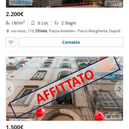
1
/11
2.200€
2
180m
6 Loc
2 Bagni
via tasso, 116,
Chiaia
, Piazza Amedeo - Parco Margherita, Napoli
Contatta
1
/20
1.500€