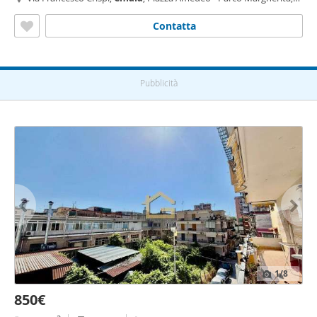
Napoli
Contatta
Pubblicità
1
/8
850€