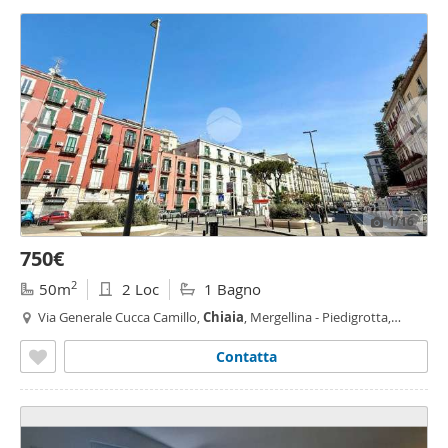
1
/16
750€
2
50m
2 Loc
1 Bagno
Via Generale Cucca Camillo,
Chiaia
, Mergellina - Piedigrotta,
Napoli
Contatta