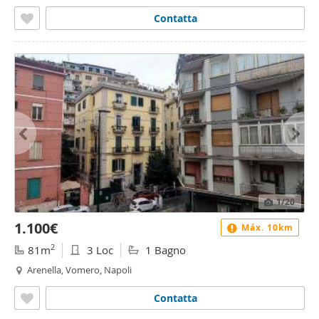
Contatta
1
/20
1.100€
Máx. 10km
2
81m
3 Loc
1 Bagno
Arenella, Vomero, Napoli
Contatta