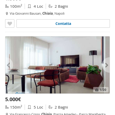
2
100m
4 Loc
2 Bagni
Via Giovanni Bausan,
Chiaia
, Napoli
Contatta
1
/20
5.000€
2
150m
5 Loc
2 Bagni
Via Francesco Crispi,
Chiaia
, Piazza Amedeo - Parco Margherita,