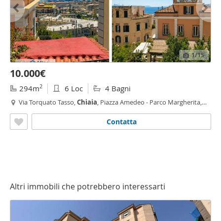
1
/15
10.000€
2
294m
6 Loc
4 Bagni
Via Torquato Tasso,
Chiaia
, Piazza Amedeo - Parco Margherita,
Napoli
Contatta
Altri immobili che potrebbero interessarti