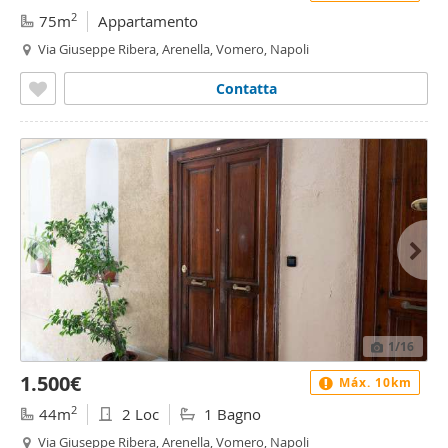
2
75m
Appartamento
Via Giuseppe Ribera, Arenella, Vomero, Napoli
Contatta
1
/16
1.500€
Máx. 10km
2
44m
2 Loc
1 Bagno
Via Giuseppe Ribera, Arenella, Vomero, Napoli