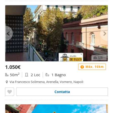
1
/8
1.050€
Máx. 10km
2
50m
2 Loc
1 Bagno
Via Francesco Solimena, Arenella, Vomero, Napoli
Contatta