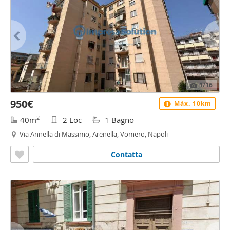
1
/16
950€
Máx. 10km
2
40m
2 Loc
1 Bagno
Via Annella di Massimo, Arenella, Vomero, Napoli
Contatta