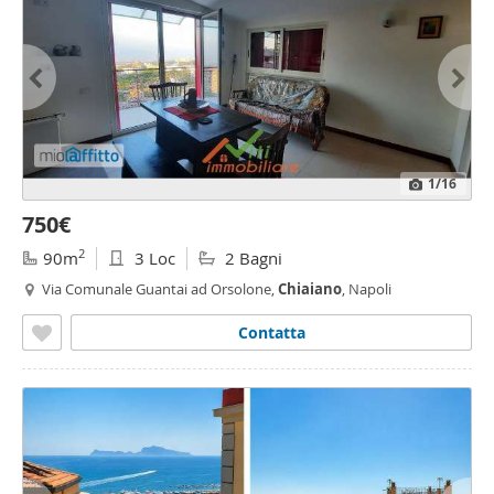
1
/16
750€
2
90m
3 Loc
2 Bagni
Via Comunale Guantai ad Orsolone,
Chiaiano
, Napoli
Contatta