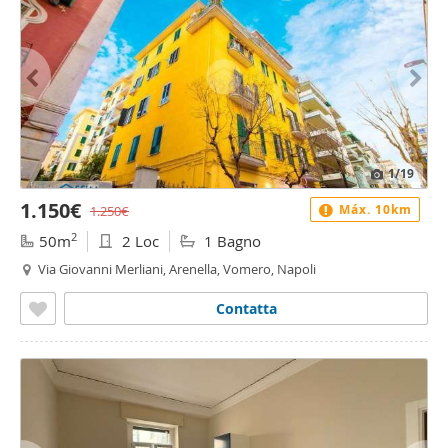
1
/19
1.150€
Máx. 10km
1.250€
2
50m
2 Loc
1 Bagno
Via Giovanni Merliani, Arenella, Vomero, Napoli
Contatta