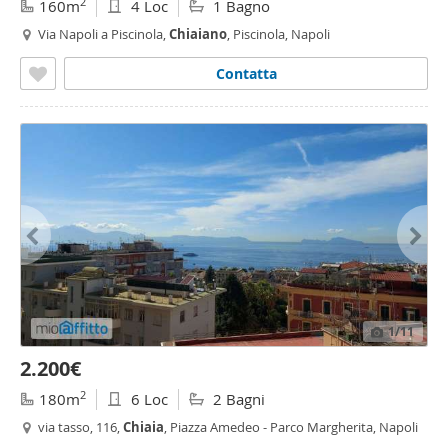
2
160m
4 Loc
1 Bagno
Via Napoli a Piscinola,
Chiaiano
, Piscinola, Napoli
Contatta
1
/11
2.200€
2
180m
6 Loc
2 Bagni
via tasso, 116,
Chiaia
, Piazza Amedeo - Parco Margherita, Napoli