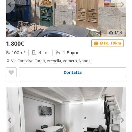
1
/14
1.800€
Máx. 10km
2
100m
4 Loc
1 Bagno
Via Consalvo Carelli, Arenella, Vomero, Napoli
Contatta