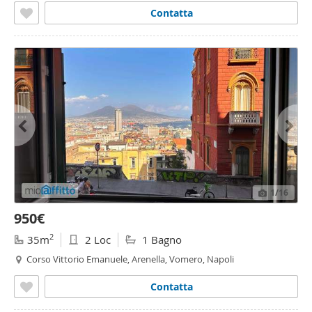
Contatta
1
/16
950€
2
35m
2 Loc
1 Bagno
Corso Vittorio Emanuele, Arenella, Vomero, Napoli
Contatta