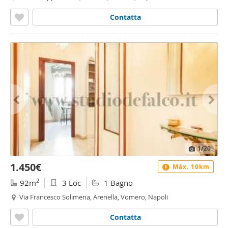
Contatta
1
/20
1.450€
Máx. 10km
2
92m
3 Loc
1 Bagno
Via Francesco Solimena, Arenella, Vomero, Napoli
Contatta