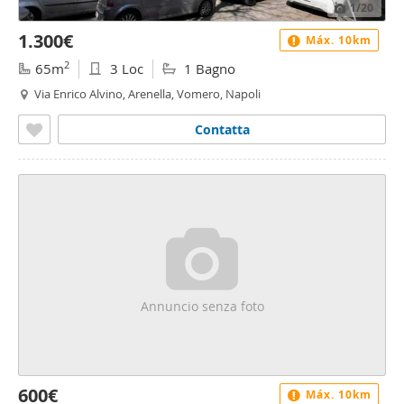
1
/20
1.300€
Máx. 10km
2
65m
3 Loc
1 Bagno
Via Enrico Alvino, Arenella, Vomero, Napoli
Contatta
Annuncio senza foto
600€
Máx. 10km