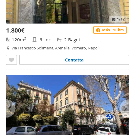
1
/12
1.800€
Máx. 10km
2
120m
6 Loc
2 Bagni
Via Francesco Solimena, Arenella, Vomero, Napoli
Contatta