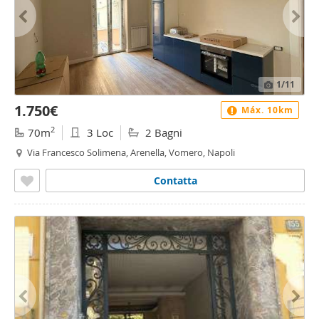
1
/11
1.750€
Máx. 10km
2
70m
3 Loc
2 Bagni
Via Francesco Solimena, Arenella, Vomero, Napoli
Contatta