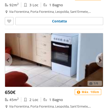
2
92m
3 Loc
1 Bagno
Via Fiorentina, Porta Fiorentina, Leopolda, Sant'Ermete,
Putignano, Riglione, Oratoio - Porta Fiorentina - Leopolda, Pisa
Contatta
1
/6
650€
Máx. 10km
2
45m
2 Loc
1 Bagno
Via Fiorentina, Porta Fiorentina, Leopolda, Sant'Ermete,