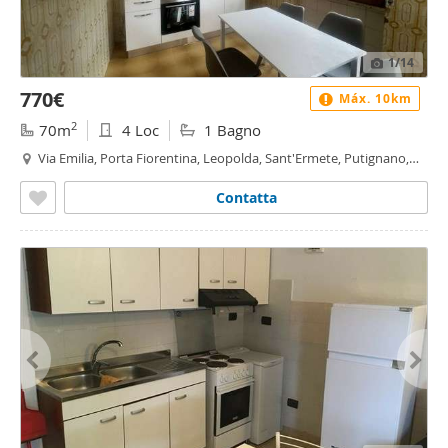
1
/14
770€
Máx. 10km
2
70m
4 Loc
1 Bagno
Via Emilia, Porta Fiorentina, Leopolda, Sant'Ermete, Putignano,
Riglione, Oratoio - Sant'Ermete - Putignano, Pisa
Contatta