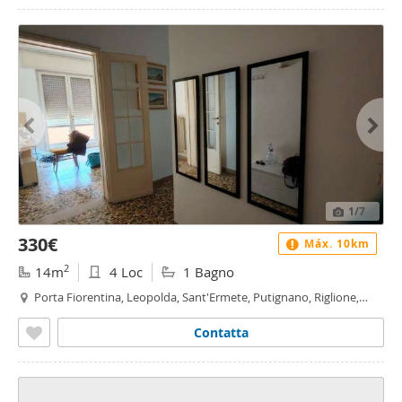
1
/7
330€
Máx. 10km
2
14m
4 Loc
1 Bagno
Porta Fiorentina, Leopolda, Sant'Ermete, Putignano, Riglione,
Oratoio - Sant'Ermete - Putignano, Pisa
Contatta