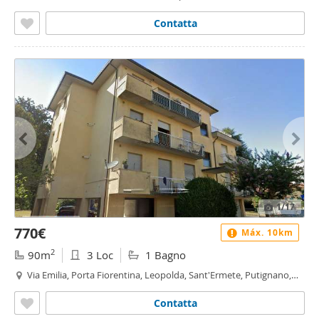
Putignano, Riglione, Oratoio - Porta Fiorentina - Leopolda, Pisa
Contatta
1
/17
770€
Máx. 10km
2
90m
3 Loc
1 Bagno
Via Emilia, Porta Fiorentina, Leopolda, Sant'Ermete, Putignano,
Riglione, Oratoio - Sant'Ermete - Putignano, Pisa
Contatta