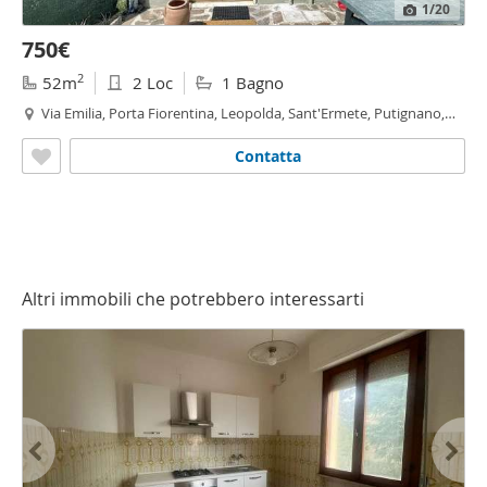
1
/20
750€
2
52m
2 Loc
1 Bagno
Via Emilia, Porta Fiorentina, Leopolda, Sant'Ermete, Putignano,
Riglione, Oratoio - Sant'Ermete - Putignano,
Pisa
Contatta
Altri immobili che potrebbero interessarti