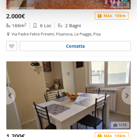
1
/20
con altre informazioni che ha fornito loro o che hanno
raccolto dal suo utilizzo dei loro servizi.
2.000€
Máx. 10km
2
166m
6 Loc
2 Bagni
Via Padre Felice Prinetti, Pisanova, Le Piagge, Pisa
Contatta
1
/10
1.200€
Máx. 10km