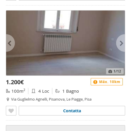
1
/12
1.200€
Máx. 10km
2
100m
4 Loc
1 Bagno
Via Guglielmo Agnelli, Pisanova, Le Piagge, Pisa
Contatta