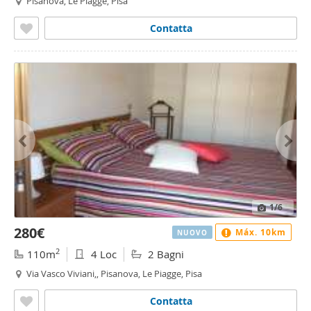
Pisanova, Le Piagge, Pisa
Contatta
1
/6
280€
Máx. 10km
NUOVO
2
110m
4 Loc
2 Bagni
Via Vasco Viviani,, Pisanova, Le Piagge, Pisa
Contatta