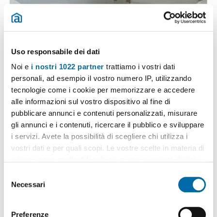
Uso responsabile dei dati
1
/14
Noi e
i nostri 1022 partner
trattiamo i vostri dati
350€
Máx. 10km
personali, ad esempio il vostro numero IP, utilizzando
tecnologie come i cookie per memorizzare e accedere
2
110m
5 Loc
2 Bagni
alle informazioni sul vostro dispositivo al fine di
Via Alessandro Da Morrona, San Marco, San Giusto, Aeroporto -
pubblicare annunci e contenuti personalizzati, misurare
San Marco, Pisa
gli annunci e i contenuti, ricercare il pubblico e sviluppare
Contatta
i servizi. Avete la possibilità di scegliere chi utilizza i
vostri dati e per quali scopi. Le vostre scelte in materia di
privacy sono applicabili solo su questa proprietà digitale
in cui avete effettuato le vostre scelte. È possibile
S
modificare o revocare il proprio consenso in qualsiasi
Necessari
e
momento dalla Dichiarazione sui cookie o facendo clic
l
sull'icona di attivazione della privacy.
e
Preferenze