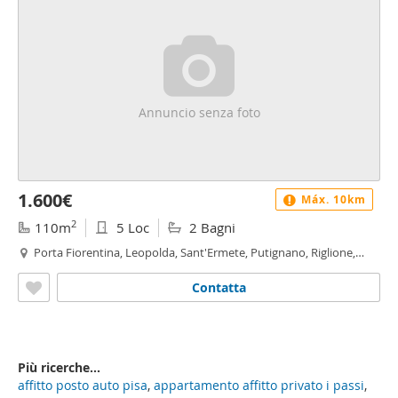
Annuncio senza foto
1.600€
Máx. 10km
2
110m
5 Loc
2 Bagni
Porta Fiorentina, Leopolda, Sant'Ermete, Putignano, Riglione,
Oratoio - Porta Fiorentina - Leopolda, Pisa
Contatta
Più ricerche...
affitto posto auto pisa
,
appartamento affitto privato i passi
,