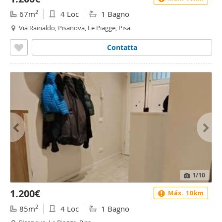
2
67m
4 Loc
1 Bagno
Via Rainaldo, Pisanova, Le Piagge, Pisa
Contatta
1
/10
1.200€
Máx. 10km
2
85m
4 Loc
1 Bagno