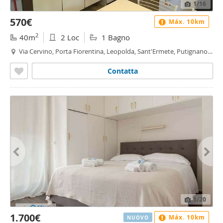
1
/16
570€
Máx. 10km
2
40m
2 Loc
1 Bagno
Via Cervino, Porta Fiorentina, Leopolda, Sant'Ermete, Putignano,
Riglione, Oratoio - Porta Fiorentina - Leopolda, Pisa
Contatta
1
/20
1.700€
Máx. 10km
NUOVO