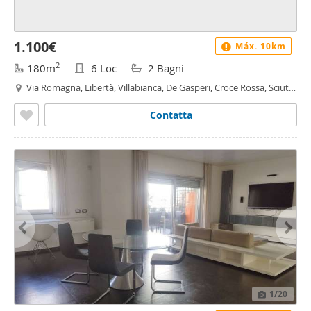
1.100€
Máx. 10km
2
180m
6 Loc
2 Bagni
Via Romagna, Libertà, Villabianca, De Gasperi, Croce Rossa, Sciuti,
Politeama - De Gasperi - Croce Rossa, Palermo
Contatta
1
/20