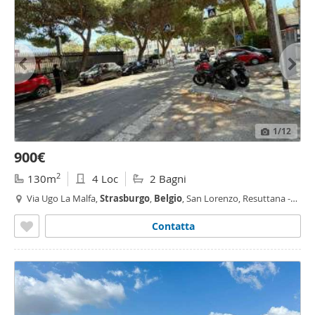
1
/12
900€
2
130m
4 Loc
2 Bagni
Via Ugo La Malfa,
Strasburgo
,
Belgio
, San Lorenzo, Resuttana -
Strasburgo
-
Belgio
, Palermo
Contatta