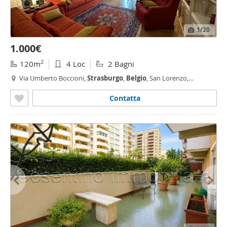
1
/20
1.000€
2
120m
4 Loc
2 Bagni
Via Umberto Boccioni,
Strasburgo
,
Belgio
, San Lorenzo,
Resuttana - Resuttana, Palermo
Contatta