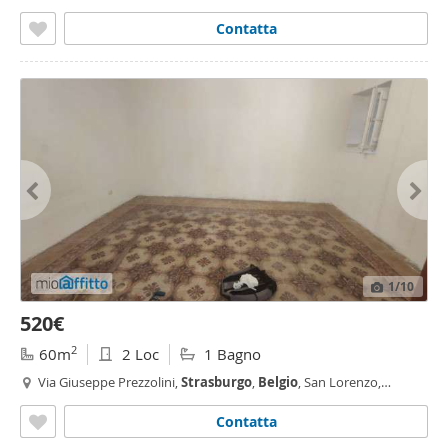
San Lorenzo, Palermo
Contatta
1
/10
520€
2
60m
2 Loc
1 Bagno
Via Giuseppe Prezzolini,
Strasburgo
,
Belgio
, San Lorenzo,
Resuttana -
Strasburgo
-
Belgio
, Palermo
Contatta