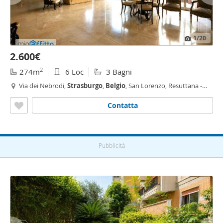
1
/20
2.600€
2
274m
6 Loc
3 Bagni
Via dei Nebrodi,
Strasburgo
,
Belgio
, San Lorenzo, Resuttana -
Strasburgo
-
Belgio
, Palermo
Contatta
Pubblicità