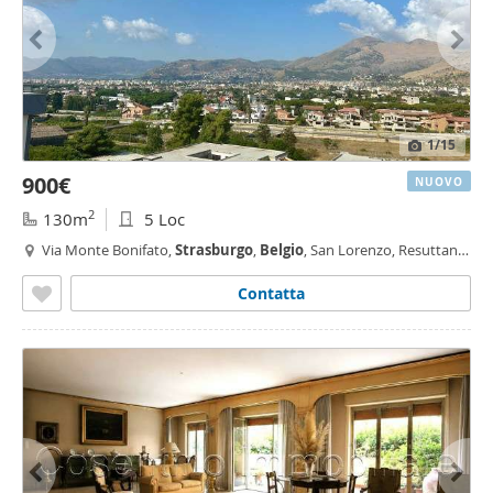
1
/15
900€
NUOVO
2
130m
5 Loc
Via Monte Bonifato,
Strasburgo
,
Belgio
, San Lorenzo, Resuttana
-
Strasburgo
-
Belgio
, Palermo
Contatta