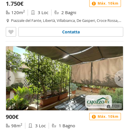
1.750€
Máx. 10km
2
120m
3 Loc
2 Bagni
Piazzale del Fante, Libertà, Villabianca, De Gasperi, Croce Rossa,
Sciuti, Politeama - De Gasperi - Croce Rossa, Palermo
Contatta
1
/20
900€
Máx. 10km
2
98m
3 Loc
1 Bagno