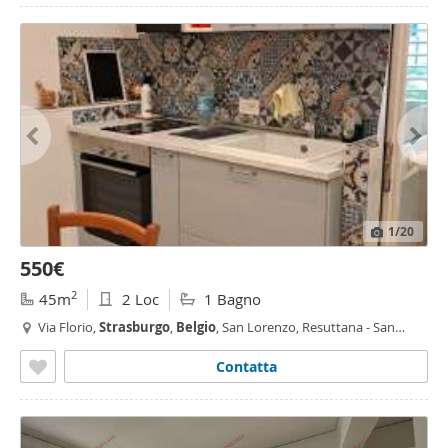
1
/20
550€
2
45m
2 Loc
1 Bagno
Via Florio,
Strasburgo
,
Belgio
, San Lorenzo, Resuttana - San
Lorenzo, Palermo
Contatta