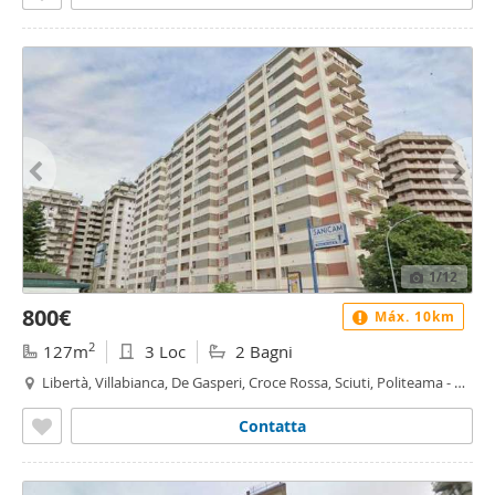
1
/12
800€
Máx. 10km
2
127m
3 Loc
2 Bagni
Libertà, Villabianca, De Gasperi, Croce Rossa, Sciuti, Politeama - De
Gasperi - Croce Rossa, Palermo
Contatta