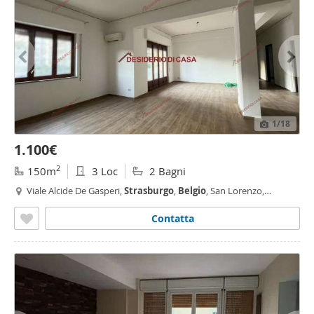
1
/18
1.100€
2
150m
3 Loc
2 Bagni
Viale Alcide De Gasperi,
Strasburgo
,
Belgio
, San Lorenzo,
Resuttana -
Strasburgo
-
Belgio
, Palermo
Contatta