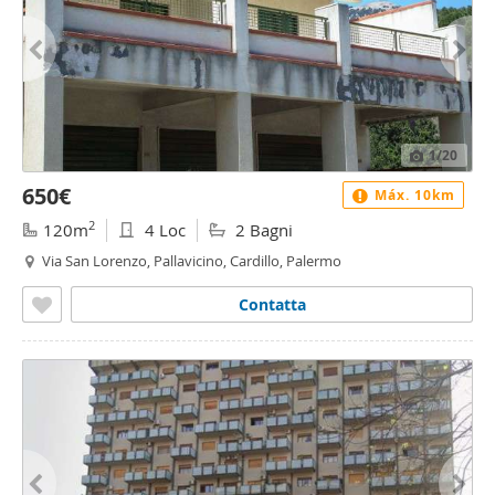
1
/20
650€
Máx. 10km
2
120m
4 Loc
2 Bagni
Via San Lorenzo, Pallavicino, Cardillo, Palermo
Contatta