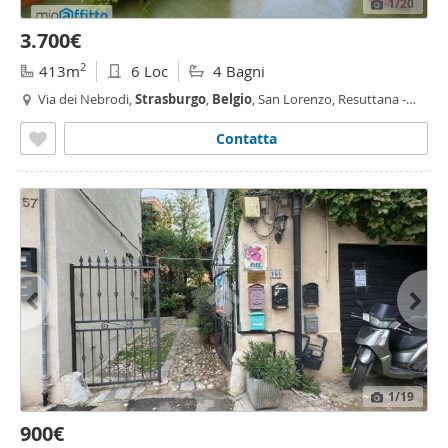
1
/20
3.700€
2
413m
6 Loc
4 Bagni
Via dei Nebrodi,
Strasburgo
,
Belgio
, San Lorenzo, Resuttana -
Strasburgo
-
Belgio
, Palermo
Contatta
1
/19
900€