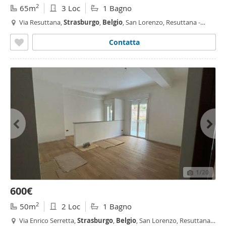
2
65m
3 Loc
1 Bagno
Via Resuttana,
Strasburgo
,
Belgio
, San Lorenzo, Resuttana -
Resuttana, Palermo
Contatta
1
/20
600€
2
50m
2 Loc
1 Bagno
Via Enrico Serretta,
Strasburgo
,
Belgio
, San Lorenzo, Resuttana -