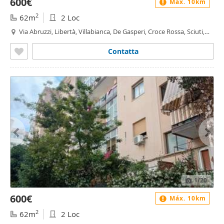
600€
Máx. 10km
2
62m
2 Loc
Via Abruzzi, Libertà, Villabianca, De Gasperi, Croce Rossa, Sciuti,
Politeama - De Gasperi - Croce Rossa, Palermo
Contatta
1
/20
600€
Máx. 10km
2
62m
2 Loc