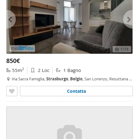
1
/18
850€
2
55m
2 Loc
1 Bagno
Via Sacra Famiglia,
Strasburgo
,
Belgio
, San Lorenzo, Resuttana -
Resuttana, Palermo
Contatta