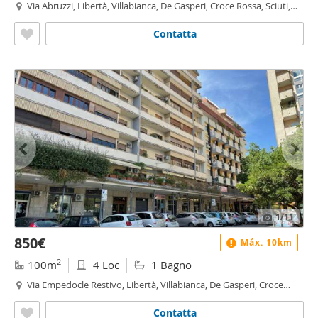
Via Abruzzi, Libertà, Villabianca, De Gasperi, Croce Rossa, Sciuti,
Politeama - De Gasperi - Croce Rossa, Palermo
Contatta
1
/11
850€
Máx. 10km
2
100m
4 Loc
1 Bagno
Via Empedocle Restivo, Libertà, Villabianca, De Gasperi, Croce
Rossa, Sciuti, Politeama - De Gasperi - Croce Rossa, Palermo
Contatta