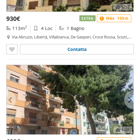
1
/18
930€
Máx. 10km
EXTRA
2
113m
4 Loc
1 Bagno
Via Abruzzi, Libertà, Villabianca, De Gasperi, Croce Rossa, Sciuti,
Politeama - De Gasperi - Croce Rossa, Palermo
Contatta
1
/20