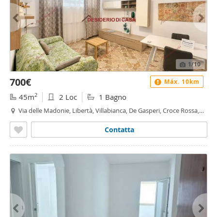
1
/10
700€
Máx. 10km
2
45m
2 Loc
1 Bagno
Via delle Madonie, Libertà, Villabianca, De Gasperi, Croce Rossa,
Sciuti, Politeama - De Gasperi - Croce Rossa, Palermo
Contatta