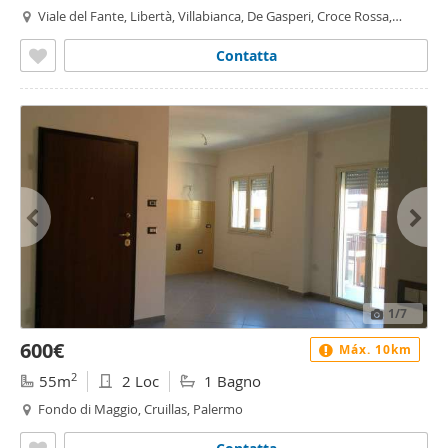
Viale del Fante, Libertà, Villabianca, De Gasperi, Croce Rossa,
Sciuti, Politeama - De Gasperi - Croce Rossa, Palermo
Contatta
1
/7
600€
Máx. 10km
2
55m
2 Loc
1 Bagno
Fondo di Maggio, Cruillas, Palermo