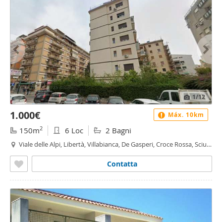
1
/12
1.000€
Máx. 10km
2
150m
6 Loc
2 Bagni
Viale delle Alpi, Libertà, Villabianca, De Gasperi, Croce Rossa, Sciuti,
Politeama - De Gasperi - Croce Rossa, Palermo
Contatta