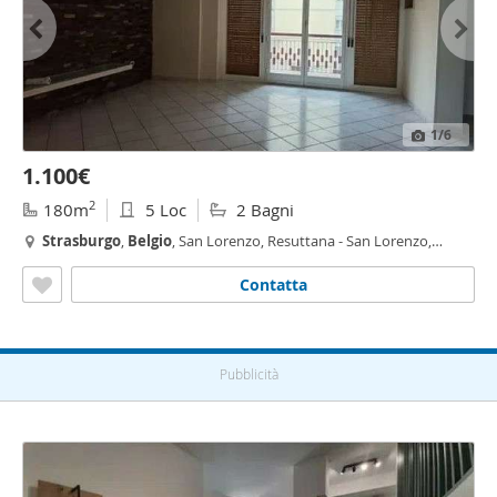
1
/6
1.100€
2
180m
5 Loc
2 Bagni
Strasburgo
,
Belgio
, San Lorenzo, Resuttana - San Lorenzo,
Palermo
Contatta
Pubblicità