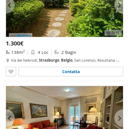
1
/16
1.300€
2
138m
4 Loc
2 Bagni
Via dei Nebrodi,
Strasburgo
,
Belgio
, San Lorenzo, Resuttana -
Strasburgo
-
Belgio
, Palermo
Contatta