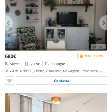
1
/8
680€
Máx. 10km
2
50m
2 Loc
1 Bagno
Via dei Nebrodi, Libertà, Villabianca, De Gasperi, Croce Rossa,
Sciuti, Politeama - De Gasperi - Croce Rossa, Palermo
Contatta