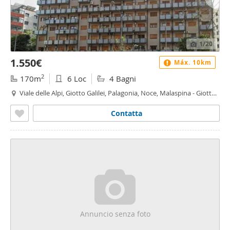
1
/20
1.550€
Máx. 10km
2
170m
6 Loc
4 Bagni
Viale delle Alpi, Giotto Galilei, Palagonia, Noce, Malaspina - Giotto
Galilei - Palagonia, Palermo
Contatta
Annuncio senza foto