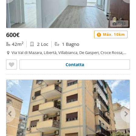
1
/13
600€
Máx. 10km
2
42m
2 Loc
1 Bagno
Via Val di Mazara, Libertà, Villabianca, De Gasperi, Croce Rossa,
Sciuti, Politeama - De Gasperi - Croce Rossa, Palermo
Contatta