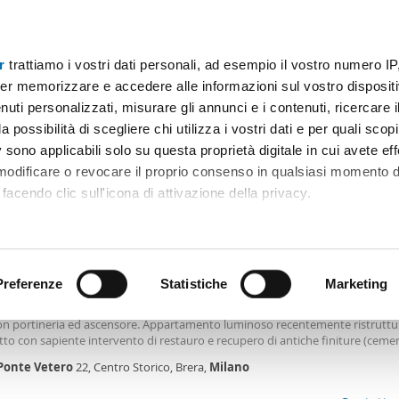
r
trattiamo i vostri dati personali, ad esempio il vostro numero IP
Prezzo
Superficie
Locali
Più filtri - 2
er memorizzare e accedere alle informazioni sul vostro dispositiv
uti personalizzati, misurare gli annunci e i contenuti, ricercare i
i affitto ponte vetero milano Milano
a possibilità di scegliere chi utilizza i vostri dati e per quali scop
 sono applicabili solo su questa proprietà digitale in cui avete eff
Ordine Mioaffitto
obili)
 modificare o revocare il proprio consenso in qualsiasi momento d
facendo clic sull'icona di attivazione della privacy.
0€
remmo anche:
2
0m
4 Loc
3 Bagni
ni sulla tua posizione geografica, con un'approssimazione di qu
positivo, scansionandolo attivamente alla ricerca di caratteristiche
Preferenze
Statistiche
Marketing
amento arredato Centro storico, brera
nte
Vetero
- Brera,
Ponte
Vetero
(mm Cairoli - Lanza), stabile d'epoca signo
con portineria ed ascensore. Appartamento luminoso recentemente ristruttu
 elaborati i tuoi dati personali e imposta le tue preferenze nell
tto con sapiente intervento di restauro e recupero di antiche finiture (ceme
 ritirare il tuo consenso in qualsiasi momento dalla Dichiarazion
e decorate). Composizione: ampio ingresso, soggiorno doppio con cucina a v
Ponte
Vetero
22, Centro Storico, Brera,
Milano
e su via
Ponte
Vetero
, stanza studio
rsonalizzare contenuti ed annunci, per fornire funzionalità dei so