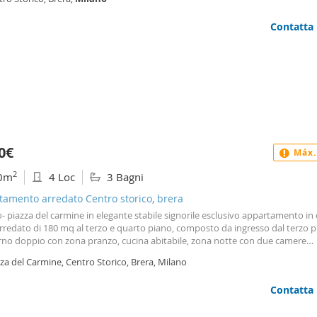
azione studiata e arredi su misura che
Contatta
0€
Máx.
2
0m
4 Loc
3 Bagni
amento arredato Centro storico, brera
 piazza del carmine in elegante stabile signorile esclusivo appartamento in
rredato di 180 mq al terzo e quarto piano, composto da ingresso dal terzo 
rno doppio con zona pranzo, cucina abitabile, zona notte con due camere
oniali con bagno en suite, zona lavanderia, al piano superiore abbiamo una
za del Carmine, Centro Storico, Brera, Milano
 mansardata con un bagno. Doppia esposizione. Lo stabile è dotato di portin
l giorno. Il riscaldamento e raffrescamento sono autonomi. C. E:g - i. P. E: 290 
Contatta
 oltre € 524 di spese. L'immobile è situato in una zona molto servita sia con 
i che con i vari servizi. Santamarta immobili 02. 83991110. Incredibile, oltre 