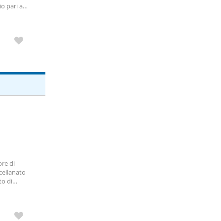
o pari a
ore di
cellanato
to di
 con