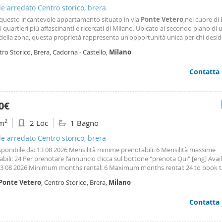
le arredato Centro storico, brera
 questo incantevole appartamento situato in via
Ponte
Vetero
,nel cuore di 
 quartieri più affascinanti e ricercati di Milano. Ubicato al secondo piano di u
 della zona, questa proprietà rappresenta un'opportunità unica per chi desi
in una location prestigiosa con carattere storico. L'immobile, risalente al 192
ro Storico, Brera, Cadorna - Castello,
Milano
a tutto il fascino
Contatta
0€
2
m
2 Loc
1 Bagno
le arredato Centro storico, brera
isponibile da: 13 08 2026 Mensilità minime prenotabili: 6 Mensilità massime
bili: 24 Per prenotare l'annuncio clicca sul bottone "prenota Qui" [eng] Avai
13 08 2026 Minimum months rental: 6 Maximum months rental: 24 to book th
on the button 'book here' Appartamento luminoso e silenzioso, situato al se
Ponte
Vetero
, Centro Storico, Brera,
Milano
on ascensore all’interno di un cortile interno. Nel cuore di Brera, a pochi min
 dal Castello Sforzesco e dal Parco Sempione. Ben collegato con metro e a
Contatta
a supermercato, fruttivendolo e macelleria. Quartiere sicuro e vivace, ricco di
. Composto da camera matrimoniale con scrivania e ampi armadi, cucina att
con doccia e soggiorno con tavolo da pranzo, divano letto e televisione. Mo