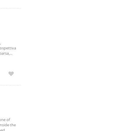
,
rospettiva
parsa,
e
one of
inside the
ped