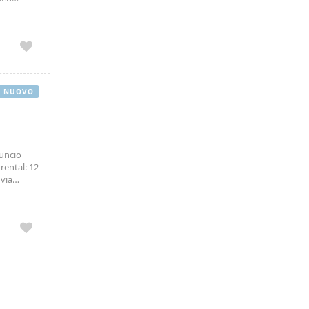
ir
NUOVO
nuncio
rental: 12
 via
after