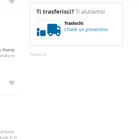
nostro sito
Ti trasferisci?
Ti aiutiamo!
i potrebbero
ei loro
Traslochi
:
Chiedi un preventivo
ia
Ponte
Pubblicità
strato in
e cabina
di lusso,
via. E' in