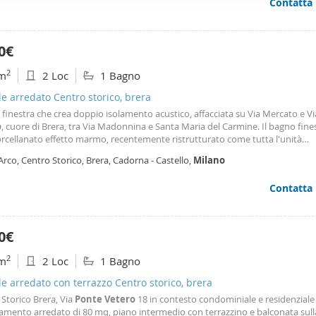
Contatta
ffico. Condividiamo inoltre informazioni sul modo in cui utilizza il 
 occupano di analisi dei dati web, pubblicità e social media, i qual
azioni che ha fornito loro o che hanno raccolto dal suo utilizzo d
0€
2
m
2 Loc
1 Bagno
le arredato Centro storico, brera
finestra che crea doppio isolamento acustico, affacciata su Via Mercato e V
o
, cuore di Brera, tra Via Madonnina e Santa Maria del Carmine. Il bagno fine
orcellanato effetto marmo, recentemente ristrutturato come tutta l'unità
iare, completo di spaziosa doccia, serve la zona notte e il living. Una grand
Arco, Centro Storico, Brera, Cadorna - Castello,
Milano
o rimane funzionale e indispensabile
Contatta
0€
2
m
2 Loc
1 Bagno
le arredato con terrazzo Centro storico, brera
Storico Brera, Via
Ponte
Vetero
18 in contesto condominiale e residenziale 
mento arredato di 80 mq, piano intermedio con terrazzino e balconata sulla 