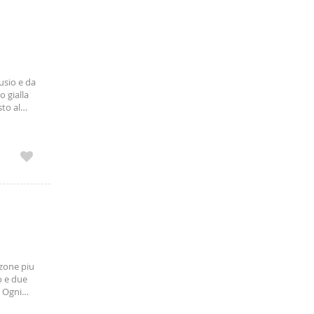
usio e da
o gialla
to al
o, area
zone piu
o e due
. Ogni
,