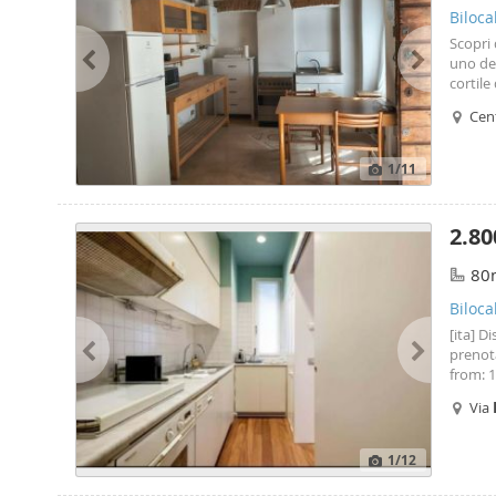
Biloca
Scopri
uno dei
cortile
vivere 
Cent
conserv
1
/11
2.80
80
Biloca
[ita] D
prenota
from: 
click 
Via
piano c
Duomo,
vicino 
1
/12
negozi
bagno 