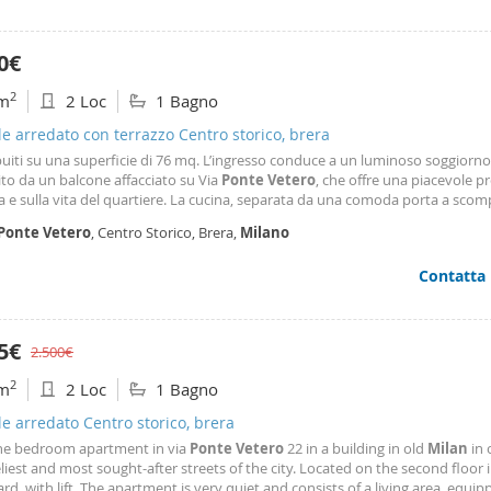
0€
2
m
2 Loc
1 Bagno
le arredato con terrazzo Centro storico, brera
ibuiti su una superficie di 76 mq. L’ingresso conduce a un luminoso soggiorno
ito da un balcone affacciato su Via
Ponte
Vetero
, che offre una piacevole p
ia e sulla vita del quartiere. La cucina, separata da una comoda porta a scom
 funzionale e ben organizzata, perfettamente integrata nel contesto elegant
Ponte
Vetero
, Centro Storico, Brera,
Milano
itazione. La zona notte, riservata e silenziosa
Contatta
95€
2.500€
2
m
2 Loc
1 Bagno
le arredato Centro storico, brera
ne bedroom apartment in via
Ponte
Vetero
22 in a building in old
Milan
in 
eliest and most sought-after streets of the city. Located on the second floor 
rd, with lift. The apartment is very quiet and consists of a living area, equip