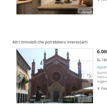
illumin
1
/19
Altri immobili che potrebbero interessarti
6.00
18
Appart
Duomo-
stato a
soggio
matrim
Piaz
studio
tutto i
mensili
1
/7
pubblic