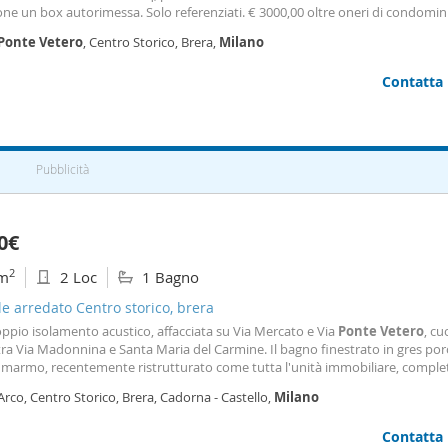
ne un box autorimessa. Solo referenziati. € 3000,00 oltre oneri di condomini
0.
Ponte
Vetero
, Centro Storico, Brera,
Milano
Contatta
Pubblicità
0€
2
m
2 Loc
1 Bagno
le arredato Centro storico, brera
ppio isolamento acustico, affacciata su Via Mercato e Via
Ponte
Vetero
, cu
tra Via Madonnina e Santa Maria del Carmine. Il bagno finestrato in gres por
o marmo, recentemente ristrutturato come tutta l'unità immobiliare, comple
a doccia, serve la zona notte e il living. Una grande cabina armadio arredata
Arco, Centro Storico, Brera, Cadorna - Castello,
Milano
biti, appenderie e cassettiere è
Contatta