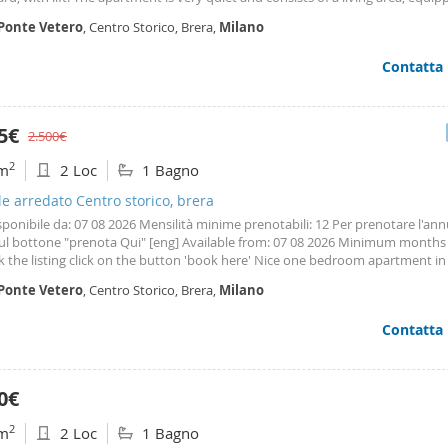
n, a bathroom with shower and one double bedroom. Equipped with: Wi-Fi, a
Ponte
Vetero
, Centro Storico, Brera,
Milano
ioning, washing machine and dishwasher.
Contatta
95€
2.500€
2
m
2 Loc
1 Bagno
le arredato Centro storico, brera
isponibile da: 07 08 2026 Mensilità minime prenotabili: 12 Per prenotare l'an
sul bottone "prenota Qui" [eng] Available from: 07 08 2026 Minimum months 
 the listing click on the button 'book here' Nice one bedroom apartment in
Vetero
22 in a building in old
Milan
in one of the liveliest and most sought-
Ponte
Vetero
, Centro Storico, Brera,
Milano
 of the city. Located on the
Contatta
0€
2
m
2 Loc
1 Bagno