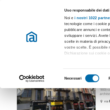
Uso responsabile dei dati
Case e appartamenti in affitto in tutta Italia
Noi e
i nostri 1022 partne
Milano
Scegli la zona
tecnologie come i cookie p
pubblicare annunci e conten
Inizio
Affitto Milano
Appartamenti Affitto Milano
Appartament
sviluppare i servizi. Avete l
scelte in materia di privacy
Appartamenti affitto ponte vetero milano Milano
(11 imm
vostre scelte. È possibile
Dichiarazione sui cookie o 
3.20
Con il tuo consenso, vor
15
raccogliere informazio
S
Identificare il tuo dis
Necessari
Appart
e
(impronte digitali).
Rif:
Po
l
'800) 
Approfondisci come vengono
e
archite
dettagli
. Puoi modificare o
antich
z
via
balcon
i
Utilizziamo i cookie per pe