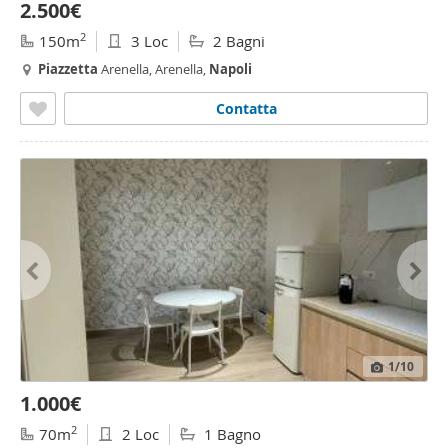
2.500€
2
150m
3 Loc
2 Bagni
Piazzetta
Arenella, Arenella,
Napoli
Contatta
1
/10
1.000€
2
70m
2 Loc
1 Bagno