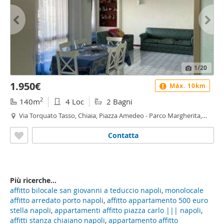
1
/20
1.950€
Máx. 10km
2
140m
4 Loc
2 Bagni
Via Torquato Tasso, Chiaia, Piazza Amedeo - Parco Margherita,
Napoli
Contatta
Più ricerche...
affitto bilocale san giovanni a teduccio napoli
,
monolocale
affitto arredato porto napoli
,
affitto appartamento 500 euro
stella napoli
,
appartamenti affitto piazza carlo ||| napoli
,
affitti stanza chiaiano napoli
,
appartamento affitto