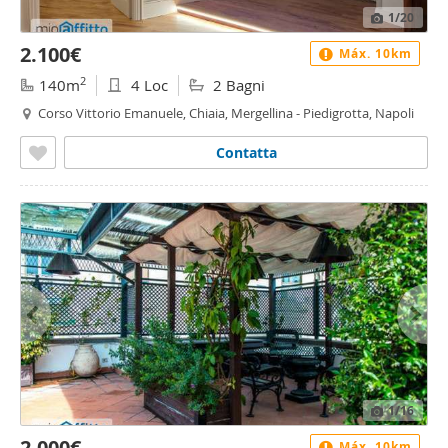
1
/20
2.100€
Máx. 10km
2
140m
4 Loc
2 Bagni
Corso Vittorio Emanuele, Chiaia, Mergellina - Piedigrotta, Napoli
Contatta
1
/16
2.000€
Máx. 10km