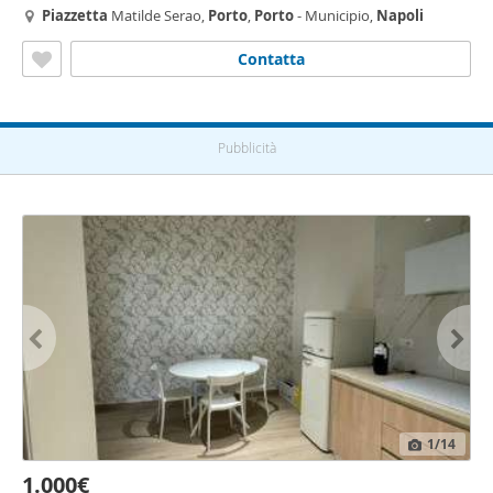
Piazzetta
Matilde Serao,
Porto
,
Porto
- Municipio,
Napoli
Contatta
Pubblicità
1
/14
1.000€