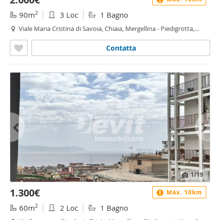
2
90m
3 Loc
1 Bagno
Viale Maria Cristina di Savoia, Chiaia, Mergellina - Piedigrotta,
Napoli
Contatta
1
/19
1.300€
Máx. 10km
2
60m
2 Loc
1 Bagno