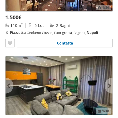
1
/20
1.500€
2
110m
5 Loc
2 Bagni
Piazzetta
Girolamo Giusso, Fuorigrotta, Bagnoli,
Napoli
Contatta
1
/18