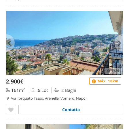
1
/20
2.900€
Máx. 10km
2
161m
6 Loc
2 Bagni
Via Torquato Tasso, Arenella, Vomero, Napoli
Contatta