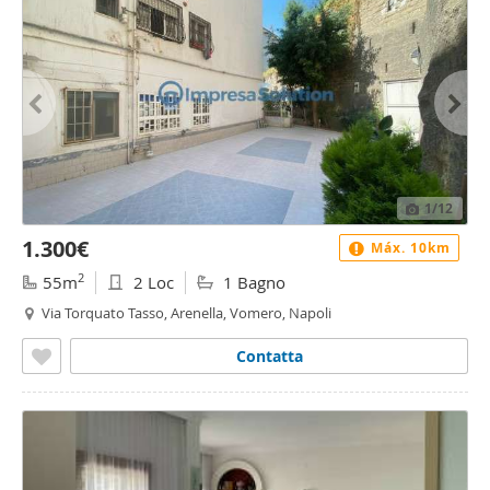
1
/12
1.300€
Máx. 10km
2
55m
2 Loc
1 Bagno
Via Torquato Tasso, Arenella, Vomero, Napoli
Contatta