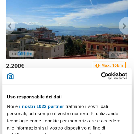
1
/11
2.200€
Máx. 10km
2
180m
6 Loc
2 Bagni
via tasso, 116, Chiaia, Piazza Amedeo - Parco Margherita, Napoli
Contatta
Uso responsabile dei dati
Noi e
i nostri 1022 partner
trattiamo i vostri dati
personali, ad esempio il vostro numero IP, utilizzando
tecnologie come i cookie per memorizzare e accedere
alle informazioni sul vostro dispositivo al fine di