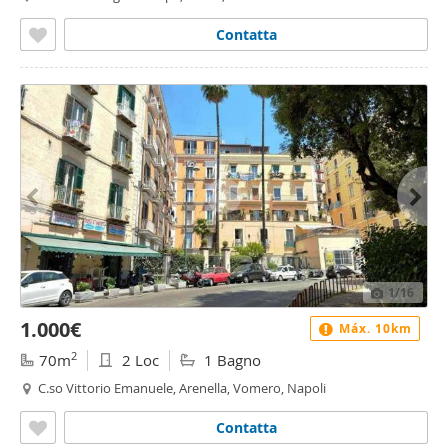
Margherita, Napoli
Contatta
1
/16
1.000€
Máx. 10km
2
70m
2 Loc
1 Bagno
C.so Vittorio Emanuele, Arenella, Vomero, Napoli
Contatta