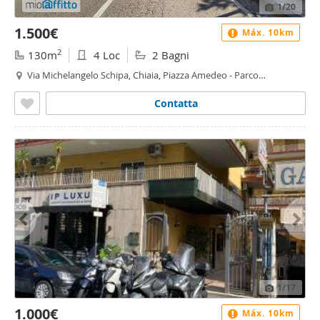
1
/20
1.500€
Máx. 10km
2
130m
4 Loc
2 Bagni
Via Michelangelo Schipa, Chiaia, Piazza Amedeo - Parco
Margherita, Napoli
Contatta
1
/17
1.000€
Máx. 10km