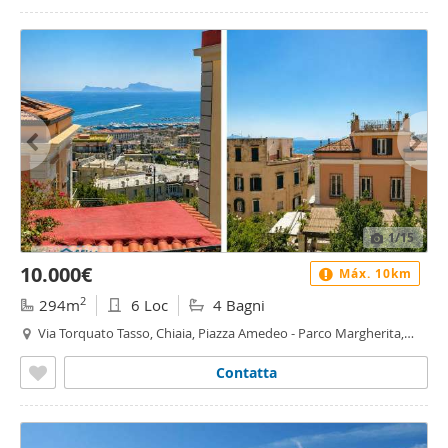
1
/15
10.000€
Máx. 10km
2
294m
6 Loc
4 Bagni
Via Torquato Tasso, Chiaia, Piazza Amedeo - Parco Margherita,
Napoli
Contatta