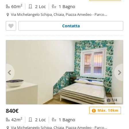
2
60m
2 Loc
1 Bagno
Via Michelangelo Schipa, Chiaia, Piazza Amedeo - Parco
Margherita, Napoli
Contatta
1
/4
840€
Máx. 10km
2
42m
2 Loc
1 Bagno
Via Michelangelo Schipa, Chiaia, Piazza Amedeo - Parco