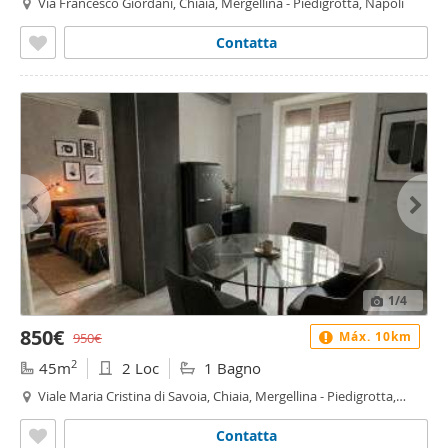
Via Francesco Giordani, Chiaia, Mergellina - Piedigrotta, Napoli
Contatta
1
/4
850€
Máx. 10km
950€
2
45m
2 Loc
1 Bagno
Viale Maria Cristina di Savoia, Chiaia, Mergellina - Piedigrotta,
Napoli
Contatta