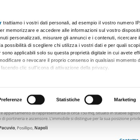
r
trattiamo i vostri dati personali, ad esempio il vostro numero IP
Prezzo
Superficie
Locali
Più filtri - 2
er memorizzare e accedere alle informazioni sul vostro dispositiv
uti personalizzati, misurare gli annunci e i contenuti, ricercare i
 affitto pacuvio napoli Napoli
a possibilità di scegliere chi utilizza i vostri dati e per quali scop
 sono applicabili solo su questa proprietà digitale in cui avete eff
Ordine Mioaffitto
 modificare o revocare il proprio consenso in qualsiasi momento d
facendo clic sull'icona di attivazione della privacy.
0€
remmo anche:
2
7m
5 Loc
3 Bagni
ni sulla tua posizione geografica, con un'approssimazione di qu
positivo, scansionandolo attivamente alla ricerca di caratteristiche
Preferenze
Statistiche
Marketing
tamento arredato Posillipo
delle location più esclusive e suggestive di Posillipo, proponiamo in locazio
e appartamento di rappresentanza di circa 150 mq, situato in stabile signori
 elaborati i tuoi dati personali e imposta le tue preferenze nell
o di portineria e ascensore. L'immobile si distingue per la sua posizione privil
 ritirare il tuo consenso in qualsiasi momento dalla Dichiarazion
 straordinari affacci panoramici sul Golfo di Napoli e sull'isola di Capri, regal
Pacuvio
, Posillipo,
Napoli
 unici e tramonti indimenticabili. Inoltre, gode di una posizione esclusiva con
di regata della prossima America's Cup, offrendo un panorama di assoluto p
rsonalizzare contenuti ed annunci, per fornire funzionalità dei so