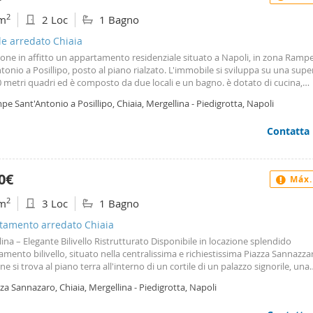
2
m
2 Loc
1 Bagno
le arredato Chiaia
one in affitto un appartamento residenziale situato a Napoli, in zona Ramp
tonio a Posillipo, posto al piano rialzato. L'immobile si sviluppa su una super
0 metri quadri ed è composto da due locali e un bagno. è dotato di cucina,
amento autonomo e climatizzatore con funzione freddo caldo. L'edificio, ris
e Sant'Antonio a Posillipo, Chiaia, Mergellina - Piedigrotta, Napoli
o 2000, è dotato di un ascensore. L'appartamento è in buono stato e abitabil
o con infissi non specificati e appartiene alla classe energetica l appartame
Contatta
to completamente Con mobili nuovi e. Per ulteriori informazioni o per pren
 contattami.
0€
Máx.
2
m
3 Loc
1 Bagno
tamento arredato Chiaia
ina – Elegante Bilivello Ristrutturato Disponibile in locazione splendido
mento bilivello, situato nella centralissima e richiestissima Piazza Sannazza
ne si trova al piano terra all'interno di un cortile di un palazzo signorile, una
ristica che garantisce massima silenziosità, privacy e riservatezza rispetto al
za Sannazaro, Chiaia, Mergellina - Piedigrotta, Napoli
no, pur essendo a pochissimi passi dal lungomare e dalla metropolitana di Me
bile è stato completamente e finemente ristrutturato, è dotato di ogni com