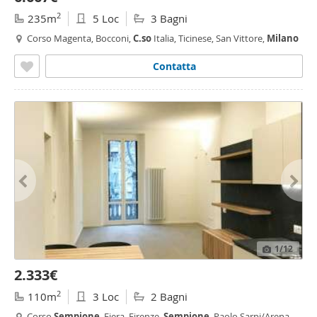
2
235m
5 Loc
3 Bagni
Corso Magenta, Bocconi,
C.so
Italia, Ticinese, San Vittore,
Milano
Contatta
1
/12
2.333€
2
110m
3 Loc
2 Bagni
Corso
Sempione
, Fiera, Firenze,
Sempione
, Paolo Sarpi/Arena,