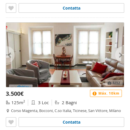
Vincenzo Monti, Milano
Contatta
1
/12
3.500€
Máx. 10km
2
125m
3 Loc
2 Bagni
Corso Magenta, Bocconi, C.so Italia, Ticinese, San Vittore, Milano
Contatta