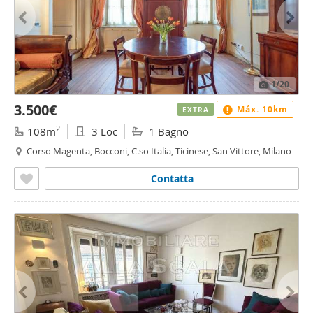
1
/20
3.500€
Máx. 10km
EXTRA
2
108m
3 Loc
1 Bagno
Corso Magenta, Bocconi, C.so Italia, Ticinese, San Vittore, Milano
Contatta