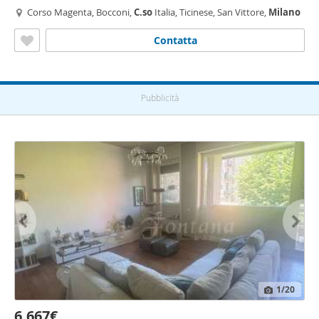
Corso Magenta, Bocconi,
C.so
Italia, Ticinese, San Vittore,
Milano
Contatta
Pubblicità
1
/20
6.667€