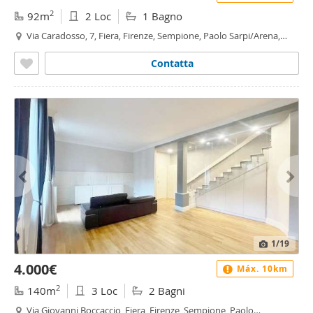
2
92m
2 Loc
1 Bagno
Via Caradosso, 7, Fiera, Firenze, Sempione, Paolo Sarpi/Arena,
Vincenzo Monti, Milano
Contatta
1
/19
4.000€
Máx. 10km
2
140m
3 Loc
2 Bagni
Via Giovanni Boccaccio, Fiera, Firenze, Sempione, Paolo