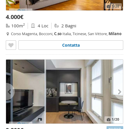
1
/20
4.000€
2
100m
4 Loc
2 Bagni
Corso Magenta, Bocconi,
C.so
Italia, Ticinese, San Vittore,
Milano
Contatta
1
/20