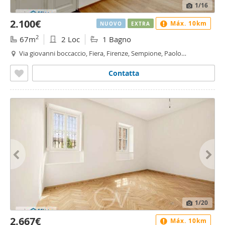
1
/16
2.100€
Máx. 10km
NUOVO
EXTRA
2
67m
2 Loc
1 Bagno
Via giovanni boccaccio, Fiera, Firenze, Sempione, Paolo
Sarpi/Arena, Vincenzo Monti, Milano
Contatta
1
/20
2.667€
Máx. 10km