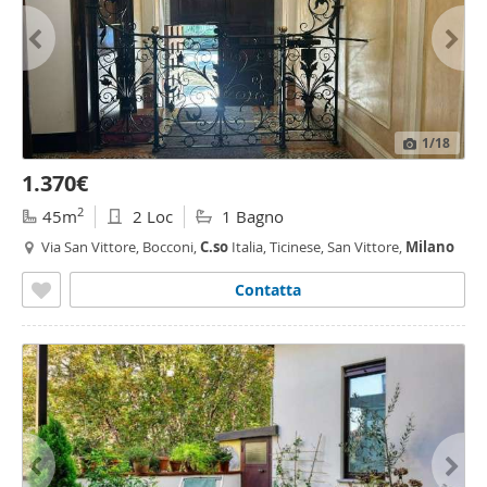
1
/18
1.370€
2
45m
2 Loc
1 Bagno
Via San Vittore, Bocconi,
C.so
Italia, Ticinese, San Vittore,
Milano
Contatta