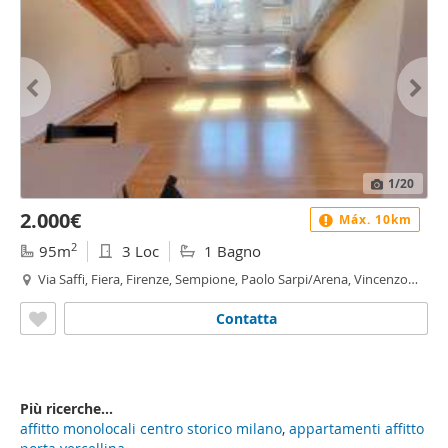
1
/20
2.000€
Máx. 10km
2
95m
3 Loc
1 Bagno
Via Saffi, Fiera, Firenze, Sempione, Paolo Sarpi/Arena, Vincenzo
Monti, Milano
Contatta
Più ricerche...
affitto monolocali centro storico milano
,
appartamenti affitto