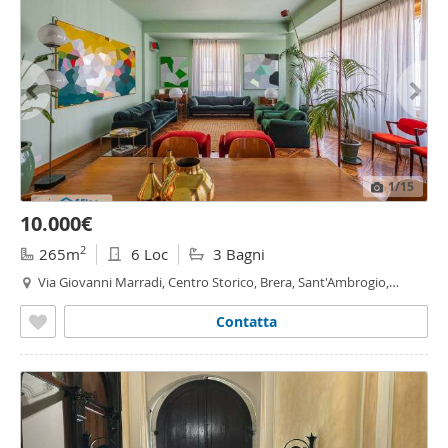
1
/15
10.000€
2
265m
6 Loc
3 Bagni
Via Giovanni Marradi, Centro Storico, Brera, Sant'Ambrogio,
Milano
Contatta