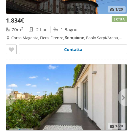
1
/20
1.834€
EXTRA
2
70m
2 Loc
1 Bagno
Corso Magenta, Fiera, Firenze,
Sempione
, Paolo Sarpi/Arena,
Vincenzo Monti,
Milano
Contatta
1
/20