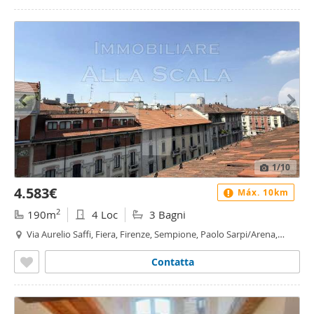
1
/10
4.583€
Máx. 10km
2
190m
4 Loc
3 Bagni
Via Aurelio Saffi, Fiera, Firenze, Sempione, Paolo Sarpi/Arena,
Vincenzo Monti, Milano
Contatta