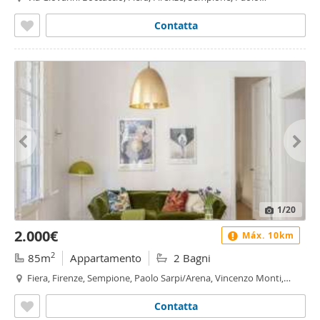
Sarpi/Arena, Vincenzo Monti, Milano
Contatta
1
/20
2.000€
Máx. 10km
2
85m
Appartamento
2 Bagni
Fiera, Firenze, Sempione, Paolo Sarpi/Arena, Vincenzo Monti,
Milano
Contatta