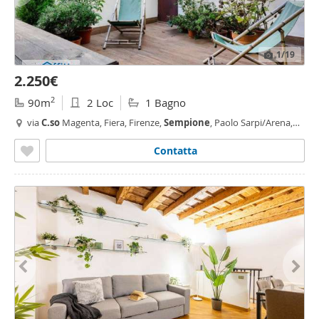
1
/19
2.250€
2
90m
2 Loc
1 Bagno
via
C.so
Magenta, Fiera, Firenze,
Sempione
, Paolo Sarpi/Arena,
Vincenzo Monti,
Milano
Contatta