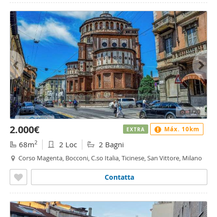
1
/20
2.000€
Máx. 10km
EXTRA
2
68m
2 Loc
2 Bagni
Corso Magenta, Bocconi, C.so Italia, Ticinese, San Vittore, Milano
Contatta