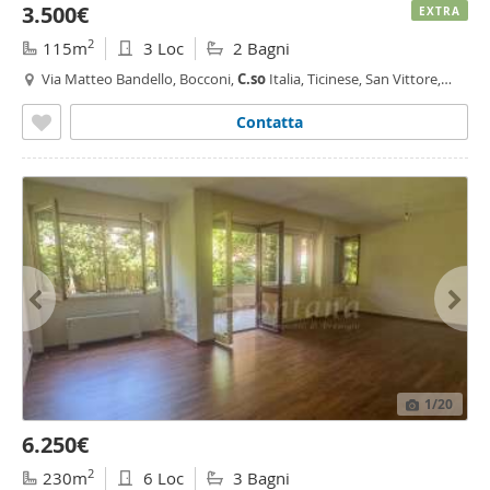
3.500€
EXTRA
2
115m
3 Loc
2 Bagni
Via Matteo Bandello, Bocconi,
C.so
Italia, Ticinese, San Vittore,
Milano
Contatta
1
/20
6.250€
2
230m
6 Loc
3 Bagni