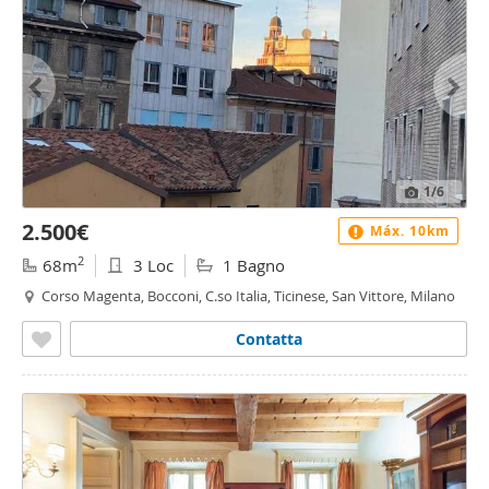
1
/6
2.500€
Máx. 10km
2
68m
3 Loc
1 Bagno
Corso Magenta, Bocconi, C.so Italia, Ticinese, San Vittore, Milano
Contatta