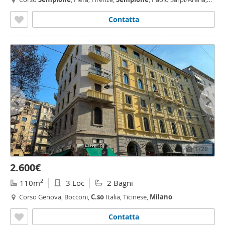
Milano
Contatta
1
/20
2.600€
2
110m
3 Loc
2 Bagni
Corso Genova, Bocconi,
C.so
Italia, Ticinese,
Milano
Contatta