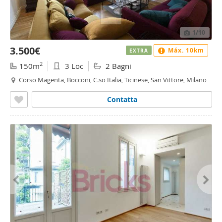
1
/10
3.500€
Máx. 10km
EXTRA
2
150m
3 Loc
2 Bagni
Corso Magenta, Bocconi, C.so Italia, Ticinese, San Vittore, Milano
Contatta