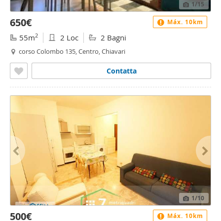
1
/15
650€
Máx. 10km
2
55m
2 Loc
2 Bagni
corso Colombo 135, Centro, Chiavari
Contatta
1
/10
500€
Máx. 10km