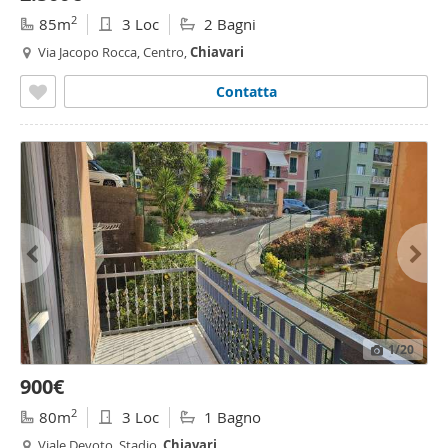
2
85m
3 Loc
2 Bagni
Via Jacopo Rocca, Centro,
Chiavari
Contatta
1
/20
900€
2
80m
3 Loc
1 Bagno
Viale Devoto, Stadio,
Chiavari