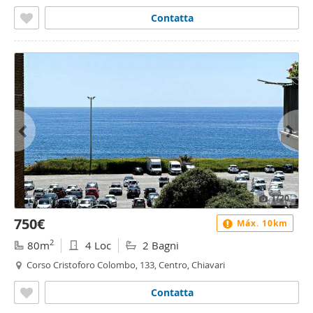
Contatta
1
/20
750€
Máx. 10km
2
80m
4 Loc
2 Bagni
Corso Cristoforo Colombo, 133, Centro, Chiavari
Contatta