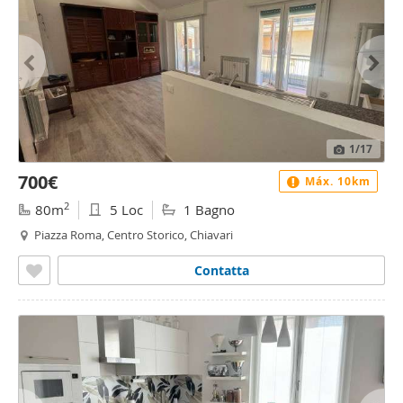
1
/17
700€
Máx. 10km
2
80m
5 Loc
1 Bagno
Piazza Roma, Centro Storico, Chiavari
Contatta