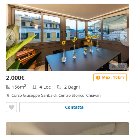
1
/20
2.000€
Máx. 10km
2
156m
4 Loc
2 Bagni
Corso Giuseppe Garibaldi, Centro Storico, Chiavari
Contatta