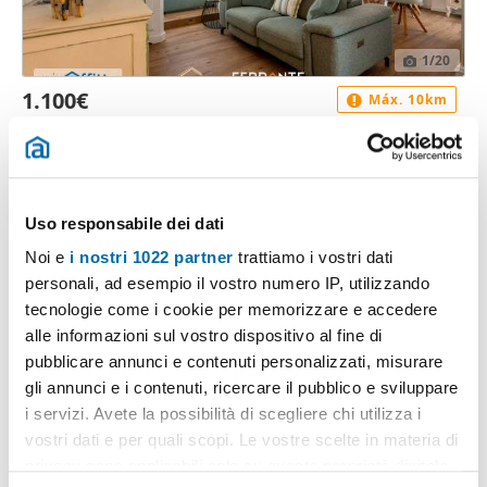
1
/20
1.100€
Máx. 10km
2
100m
4 Loc
2 Bagni
Corso Giuseppe Garibaldi, Centro Storico, Chiavari
Contatta
Uso responsabile dei dati
Noi e
i nostri 1022 partner
trattiamo i vostri dati
personali, ad esempio il vostro numero IP, utilizzando
tecnologie come i cookie per memorizzare e accedere
alle informazioni sul vostro dispositivo al fine di
pubblicare annunci e contenuti personalizzati, misurare
gli annunci e i contenuti, ricercare il pubblico e sviluppare
i servizi. Avete la possibilità di scegliere chi utilizza i
vostri dati e per quali scopi. Le vostre scelte in materia di
privacy sono applicabili solo su questa proprietà digitale