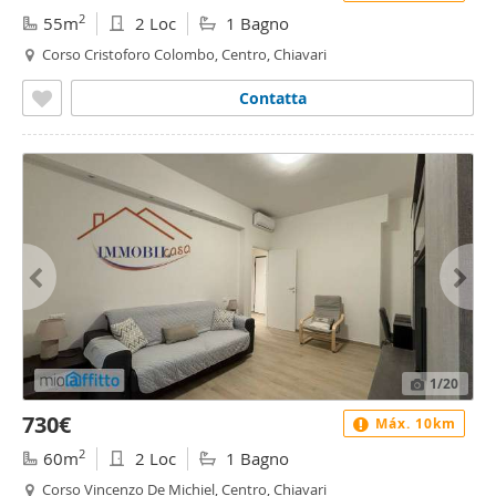
2
55m
2 Loc
1 Bagno
Corso Cristoforo Colombo, Centro, Chiavari
Contatta
1
/20
730€
Máx. 10km
2
60m
2 Loc
1 Bagno
Corso Vincenzo De Michiel, Centro, Chiavari