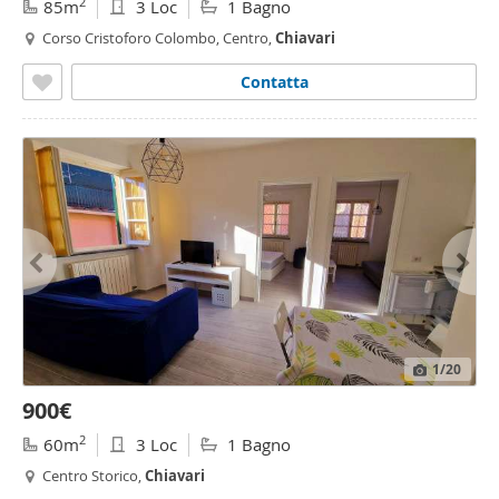
2
85m
3 Loc
1 Bagno
Corso Cristoforo Colombo, Centro,
Chiavari
Contatta
1
/20
900€
2
60m
3 Loc
1 Bagno
Centro Storico,
Chiavari