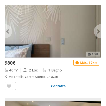
1
/20
980€
Máx. 10km
2
40m
2 Loc
1 Bagno
Via Entella, Centro Storico, Chiavari
Contatta