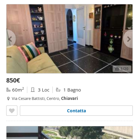
1
/20
850€
2
60m
3 Loc
1 Bagno
Via Cesare Battisti, Centro,
Chiavari
Contatta