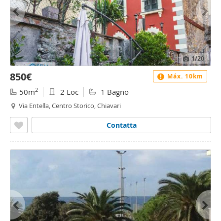
1
/20
850€
Máx. 10km
2
50m
2 Loc
1 Bagno
Via Entella, Centro Storico, Chiavari
Contatta