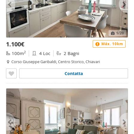
1
/20
1.100€
Máx. 10km
2
100m
4 Loc
2 Bagni
Corso Giuseppe Garibaldi, Centro Storico, Chiavari
Contatta