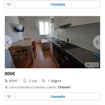
Contatta
1
/13
800€
2
65m
2 Loc
1 Bagno
Corso Cristoforo Colombo, Centro,
Chiavari
Contatta