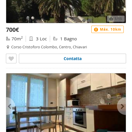
1
/15
700€
Máx. 10km
2
70m
3 Loc
1 Bagno
Corso Cristoforo Colombo, Centro, Chiavari
Contatta