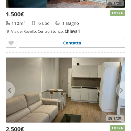
1
/20
1.500€
EXTRA
2
110m
6 Loc
1 Bagno
Via dei Revello, Centro Storico,
Chiavari
Contatta
1
/20
2.500€
EXTRA