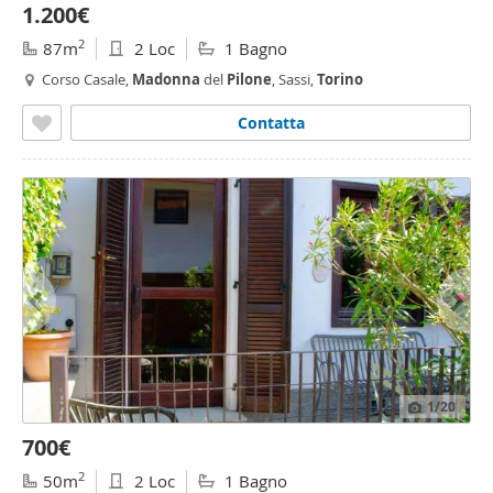
1.200€
2
87m
2 Loc
1 Bagno
Corso Casale,
Madonna
del
Pilone
, Sassi,
Torino
Contatta
1
/20
700€
2
50m
2 Loc
1 Bagno