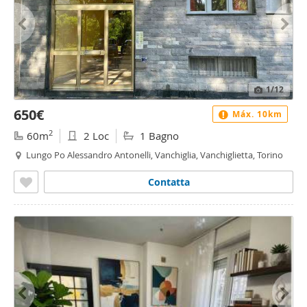
1
/12
650€
Máx. 10km
2
60m
2 Loc
1 Bagno
Lungo Po Alessandro Antonelli, Vanchiglia, Vanchiglietta, Torino
Contatta