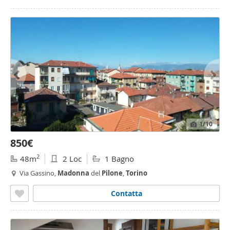
1
/10
850€
2
48m
2 Loc
1 Bagno
Via Gassino,
Madonna
del
Pilone
,
Torino
Contatta