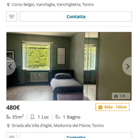
Corso Belgio, Vanchiglia, Vanchiglietta, Torino
Contatta
1
/8
480€
Máx. 10km
2
35m
1 Loc
1 Bagno
Strada alla Villa d'Agliè, Madonna del Pilone, Torino
Contatta