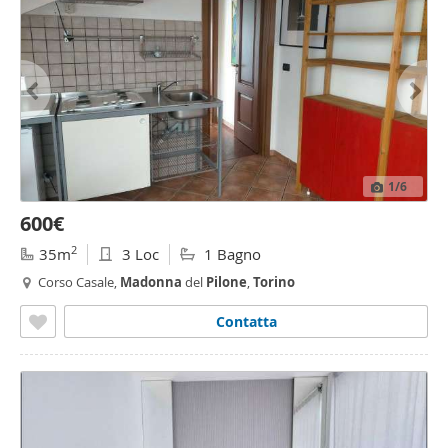
1
/6
600€
2
35m
3 Loc
1 Bagno
Corso Casale,
Madonna
del
Pilone
,
Torino
Contatta