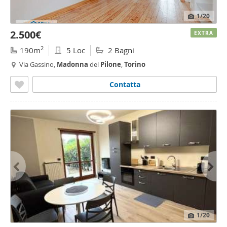
1
/20
2.500€
EXTRA
2
190m
5 Loc
2 Bagni
Via Gassino,
Madonna
del
Pilone
,
Torino
Contatta
1
/20