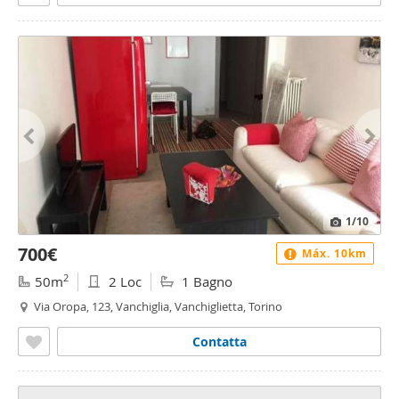
1
/10
700€
Máx. 10km
2
50m
2 Loc
1 Bagno
Via Oropa, 123, Vanchiglia, Vanchiglietta, Torino
Contatta