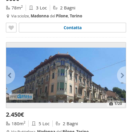
2
78m
3 Loc
2 Bagni
Via sciolze,
Madonna
del
Pilone
,
Torino
Contatta
1
/20
2.450€
2
180m
5 Loc
2 Bagni
Via Buttigliera,
Madonna
del
Pilone
,
Torino