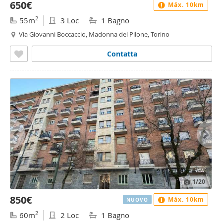
650€
Máx. 10km
2
55m
3 Loc
1 Bagno
Via Giovanni Boccaccio, Madonna del Pilone, Torino
Contatta
1
/20
850€
Máx. 10km
NUOVO
2
60m
2 Loc
1 Bagno