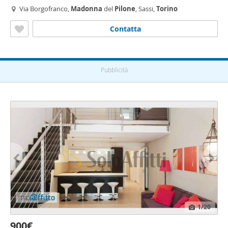
Via Borgofranco,
Madonna
del
Pilone
, Sassi,
Torino
Contatta
Pubblicità
1
/20
900€