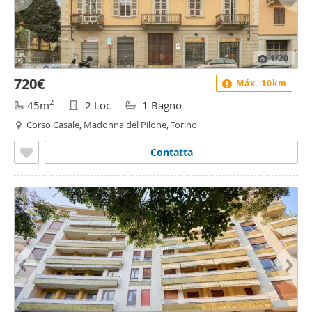
1
/20
720€
Máx. 10km
2
45m
2 Loc
1 Bagno
Corso Casale, Madonna del Pilone, Torino
Contatta