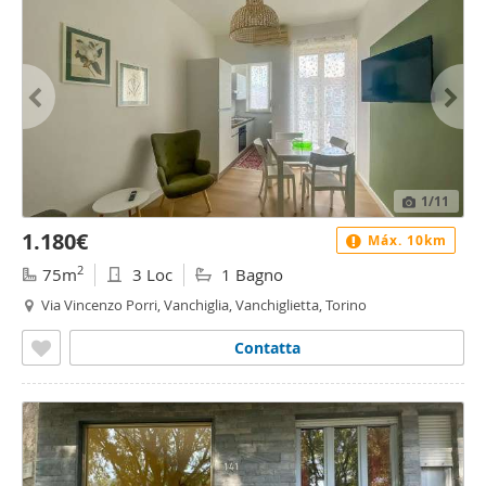
1
/11
1.180€
Máx. 10km
2
75m
3 Loc
1 Bagno
Via Vincenzo Porri, Vanchiglia, Vanchiglietta, Torino
Contatta