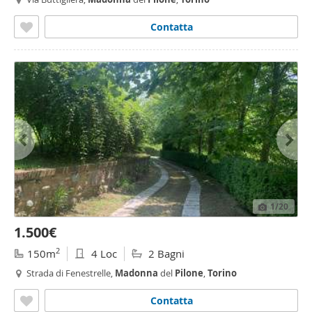
Contatta
1
/20
1.500€
2
150m
4 Loc
2 Bagni
Strada di Fenestrelle,
Madonna
del
Pilone
,
Torino
Contatta