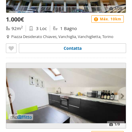
1
/20
1.000€
Máx. 10km
2
92m
3 Loc
1 Bagno
Piazza Desiderato Chiaves, Vanchiglia, Vanchiglietta, Torino
Contatta
1
/9