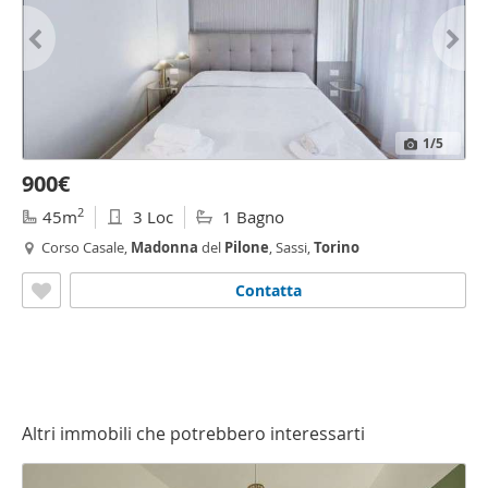
1
/5
900€
2
45m
3 Loc
1 Bagno
Corso Casale,
Madonna
del
Pilone
, Sassi,
Torino
Contatta
Altri immobili che potrebbero interessarti