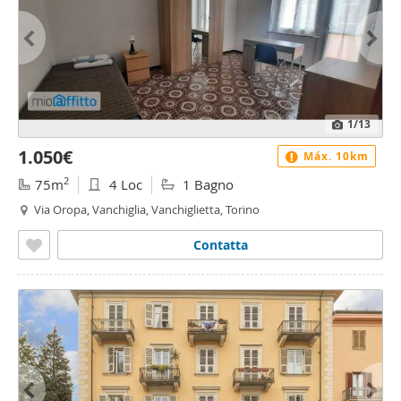
1
/13
1.050€
Máx. 10km
2
75m
4 Loc
1 Bagno
Via Oropa, Vanchiglia, Vanchiglietta, Torino
Contatta