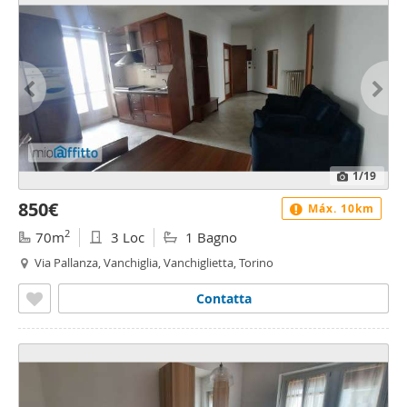
1
/19
850€
Máx. 10km
2
70m
3 Loc
1 Bagno
Via Pallanza, Vanchiglia, Vanchiglietta, Torino
Contatta