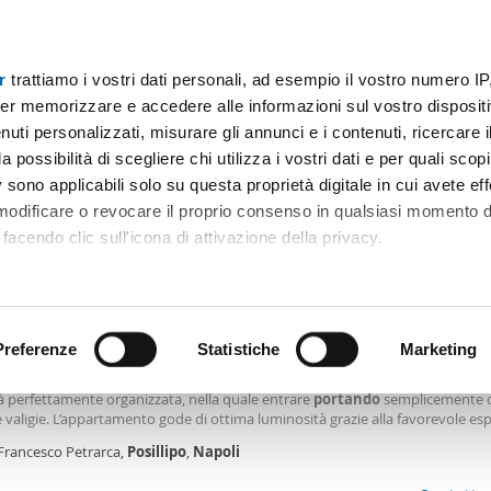
r
trattiamo i vostri dati personali, ad esempio il vostro numero IP
Prezzo
Superficie
Locali
Più filtri - 1
er memorizzare e accedere alle informazioni sul vostro dispositiv
uti personalizzati, misurare gli annunci e i contenuti, ricercare i
 di posillipo napoli Napoli
a possibilità di scegliere chi utilizza i vostri dati e per quali scop
 sono applicabili solo su questa proprietà digitale in cui avete eff
Ordine Mioaffitto
 modificare o revocare il proprio consenso in qualsiasi momento d
facendo clic sull'icona di attivazione della privacy.
0€
remmo anche:
2
m
2 Loc
2 Bagni
ni sulla tua posizione geografica, con un'approssimazione di qu
positivo, scansionandolo attivamente alla ricerca di caratteristiche
Preferenze
Statistiche
Marketing
le arredato con terrazzo Posillipo
o, pronto per essere abitato sin da subito: una soluzione ideale per chi des
à perfettamente organizzata, nella quale entrare
portando
semplicemente c
 elaborati i tuoi dati personali e imposta le tue preferenze nell
 valigie. L’appartamento gode di ottima luminosità grazie alla favorevole es
 ritirare il tuo consenso in qualsiasi momento dalla Dichiarazion
 di un gradevole affaccio nel verde e sul mare, elemento che conferisce ulter
 Francesco Petrarca,
Posillipo
,
Napoli
 e pregio all’abitazione. Gli
rsonalizzare contenuti ed annunci, per fornire funzionalità dei so