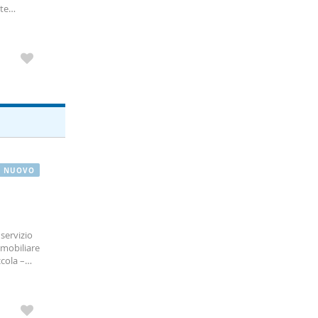
nte
gli
NUOVO
servizio
mmobiliare
cola –
dedicato