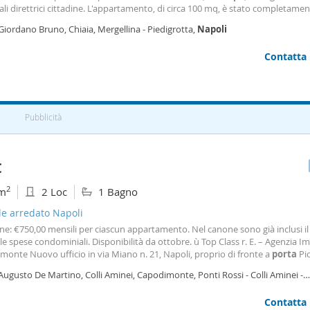
ali direttrici cittadine. L'appartamento, di circa 100 mq, è stato completame
turato con particolare attenzione alla qualità degli spazi e alla funzionalità de
Giordano Bruno, Chiaia, Mergellina - Piedigrotta,
Napoli
i. L'ingresso introduce in una
Contatta
Pubblicità
€
2
m
2 Loc
1 Bagno
le arredato Napoli
ne: €750,00 mensili per ciascun appartamento. Nel canone sono già inclusi il 
 le spese condominiali. Disponibilità da ottobre. ù Top Class r. E. – Agenzia I
onte Nuovo ufficio in via Miano n. 21, Napoli, proprio di fronte a
porta
Pic
i Capodimonte. Siamo presenti sul territorio con un servizio professionale 
Augusto De Martino, Colli Aminei, Capodimonte, Ponti Rossi - Colli Aminei -
eve vendere casa a
odimonte,
Napoli
Contatta