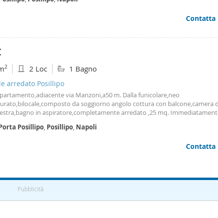
 soluzione unica rappresenta la
Contatta
€
2
m
2 Loc
1 Bagno
le arredato Posillipo
partamento,adiacente via Manzoni,a50 m. Dalla funicolare,neo
tturato,bilocale,composto da soggiorno angolo cottura con balcone,camera d
nestra,bagno in aspiratore,completamente arredato ,25 mq. Immediatament
bile. Ideale per single. Requisito indispensabile per aspirante locatore: bust
Porta
Posillipo
,
Posillipo
,
Napoli
 dipendente.
Contatta
Pubblicità