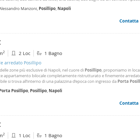
ne è strategica, trovandosi a pochi passi dalla funicolare, garantendo così un
 Alessandro Manzoni,
Posillipo
,
Napoli
 ai principali punti della città. Il palazzo dispone di un servizio di portierato,
ando sicurezza e comodità. Inoltre, vi è la possibilità di usufruire di un post
Contatta
nto, un vantaggio significativo in zona. Questa soluzione abitativa rappres
rtunità ideale per chi desidera vivere in una delle aree più prestigiose di Na
 servizi a portata di mano. Solo referenziati con reddito dimostrabile.
€
2
m
2 Loc
1 Bagno
le arredato Posillipo
delle zone più esclusive di Napoli, nel cuore di
Posillipo
, proponiamo in loc
te appartamento bilocale completamente ristrutturato e finemente arredat
ile si trova all’interno di una palazzina d’epoca con ingresso da
Porta
Posil
per single o coppie anche per uso transitorio. La soluzione abitativa, di circa
Porta
Posillipo
,
Posillipo
,
Napoli
pazi luminosi grazie alla
Contatta
€
2
m
1 Loc
1 Bagno