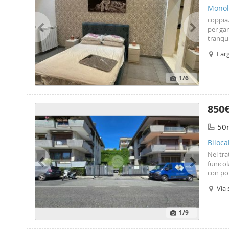
Monolo
coppia.
per gar
tranqui
natural
Lar
questa
366520
1
/6
850
50
Biloca
Nel tra
funicol
con por
attual
Via 
camera 
sono du
sanitar
1
/9