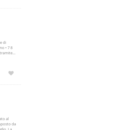
e di
no • 7 8
tramite
 a pochi
 comfort,
to al
omposto da
lio. La