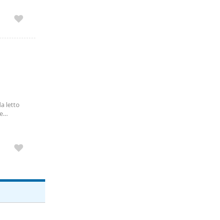
a letto
e
a paga da