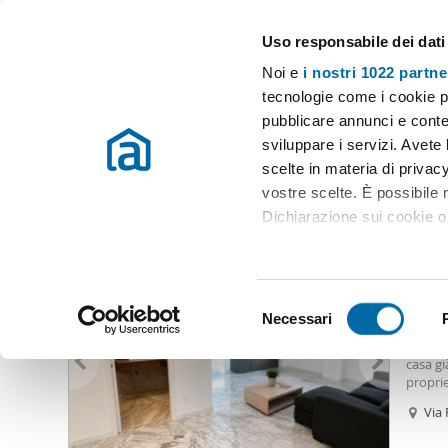
Uso responsabile dei dati
Case e appartamenti in affitto in tutta Italia
Noi e
i nostri 1022 partne
Napoli
Scegli la zona
tecnologie come i cookie p
pubblicare annunci e conten
Inizio
Affitto Napoli
Appartamenti Affitto Napoli
Affitto porta
sviluppare i servizi. Avete l
scelte in materia di privacy
Affitto porta di posillipo napoli Napoli
(13 immobili)
vostre scelte. È possibile
Dichiarazione sui cookie o 
2.00
Con il tuo consenso, vor
90
raccogliere informazio
S
Identificare il tuo dis
Necessari
Biloca
e
(impronte digitali).
arredat
l
casa gi
Approfondisci come vengono
e
proprie
dettagli
. Puoi modificare o
a sud e
z
Via
fascino
i
Utilizziamo i cookie per pe