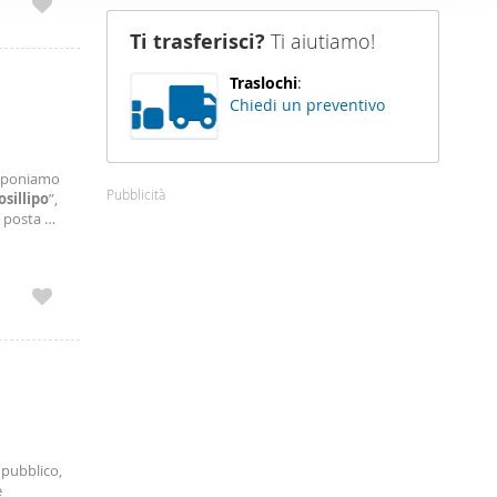
nostro sito
Ti trasferisci?
Ti aiutiamo!
i potrebbero
ei loro
Traslochi
:
Chiedi un preventivo
roponiamo
Pubblicità
osillipo
”,
 posta al
osì
 pubblico,
e