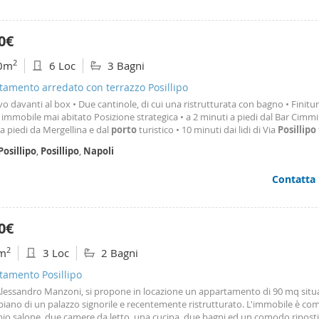
0€
2
0m
6 Loc
3 Bagni
amento arredato con terrazzo Posillipo
vo davanti al box • Due cantinole, di cui una ristrutturata con bagno • Finitur
 immobile mai abitato Posizione strategica • a 2 minuti a piedi dal Bar Cimmi
a piedi da Mergellina e dal
porto
turistico • 10 minuti dai lidi di Via
Posillipo
sore del Parco Carelli • 15 minuti dalla Tangenziale di Napoli (uscita Bagnoli) •
Posillipo
,
Posillipo
,
Napoli
za al Circolo
Posillipo
, ideale per chi desidera avere eventualmente la barca
da casa con ormeggio o anche Mergellina Un’Opportunità unica per chi cerca
Contatta
e panorama mozzafiato nel cuore di
Posillipo
.
0€
2
m
3 Loc
2 Bagni
tamento Posillipo
 Alessandro Manzoni, si propone in locazione un appartamento di 90 mq situa
piano di un palazzo signorile e recentemente ristrutturato. L'immobile è c
io salone, due camere da letto, una cucina, due bagni ed un comodo ripostig