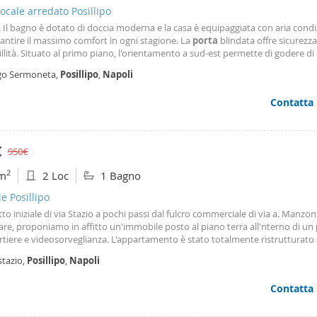
cale arredato Posillipo
 Il bagno è dotato di doccia moderna e la casa è equipaggiata con aria cond
antire il massimo comfort in ogni stagione. La
porta
blindata offre sicurezza
llità. Situato al primo piano, l'orientamento a sud-est permette di godere di 
e durante tutto il giorno. Il prezzo richiesto è di 700,00 euro al mese. Non p
go Sermoneta,
Posillipo
,
Napoli
 opportunità! Per ulteriori informazioni, contatta su Whatsapp al numero
9367. Affrettati, questo monolocale non rimarrà a lungo sul mercato!
Contatta
€
950€
2
m
2 Loc
1 Bagno
le Posillipo
tto iniziale di via Stazio a pochi passi dal fulcro commerciale di via a. Manzo
are, proponiamo in affitto un'immobile posto al piano terra all'nterno di un
tiere e videosorveglianza. L'appartamento è stato totalmente ristrutturato
mente è così composto: ingresso in soggiorno con cucina a vista, bagno ed 
stazio,
Posillipo
,
Napoli
da letto. Ogni ambiente è areato ed illuminato tramite fineste a bocca di lu
e split per l'aria condizionata caldo freddo ed un boiler elettrico per l'acqua
Contatta
ia. Disponibile fin da subito. Visionabile previo appuntamento telefonico