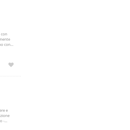
, con
lmente
no con
radevole
ere e
izione
o -
po
.