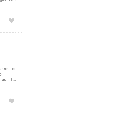
 facile
o auto a
enta
poli, con
azione un
o.
lipo
ed è
 40 mq,