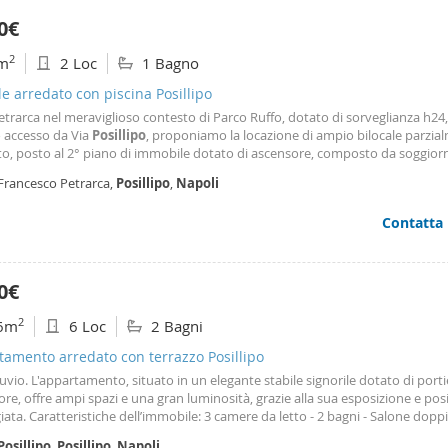
0€
2
m
2 Loc
1 Bagno
le arredato con piscina Posillipo
etrarca nel meraviglioso contesto di Parco Ruffo, dotato di sorveglianza h24
 accesso da Via
Posillipo
, proponiamo la locazione di ampio bilocale parzia
to, posto al 2° piano di immobile dotato di ascensore, composto da soggior
 a vista, ampia camera da letto matrimoniale da arredare con balcone con g
 Francesco Petrarca,
Posillipo
,
Napoli
o sul parco, bagno con doccia, armadio
Contatta
0€
2
6m
6 Loc
2 Bagni
amento arredato con terrazzo Posillipo
uvio. L'appartamento, situato in un elegante stabile signorile dotato di porti
re, offre ampi spazi e una gran luminosità, grazie alla sua esposizione e pos
giata. Caratteristiche dell’immobile: 3 camere da letto - 2 bagni - Salone doppi
 semi-abitabile ed Ampia balconata con vista mozzafiato sul mare di
Posilli
Posillipo
,
Posillipo
,
Napoli