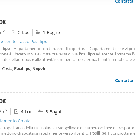
Contatta
ffico. Condividiamo inoltre informazioni sul modo in cui utilizza il 
 occupano di analisi dei dati web, pubblicità e social media, i qual
azioni che ha fornito loro o che hanno raccolto dal suo utilizzo d
0€
2
m
2 Loc
1 Bagno
le con terrazzo Posillipo
illipo
– Appartamento con terrazzo di copertura. L’appartamento che vi p
zione è ubicato in Viale Costa, traversa di Via
Posillipo
adiacente il “cinema
P
rmate dell’autobus e alle attività commerciali della zona. L’unità immobiliare è
d ultimo piano del piccolo stabile, è stata recentemente ristrutturata ed è c
e Costa,
Posillipo
,
Napoli
a: cucina living
Contatta
0€
2
2m
4 Loc
3 Bagni
tamento Chiaia
etropolitana, della Funicolare di Mergellina e di numerose linee di trasporto
rmettono di spostarsi rapidamente verso il centro,
Posillipo
, Fuorigrotta e l