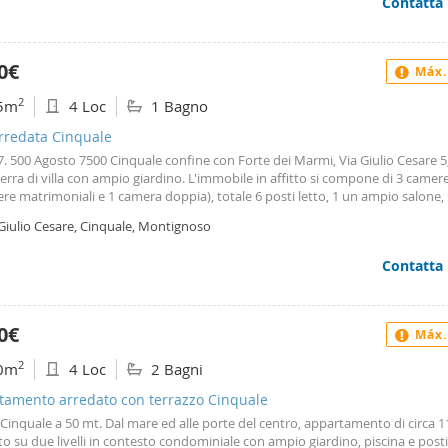
Contatta
0€
Máx.
2
5m
4 Loc
1 Bagno
arredata Cinquale
7. 500 Agosto 7500 Cinquale confine con Forte dei Marmi, Via Giulio Cesare 5, 
erra di villa con ampio giardino. L'immobile in affitto si compone di 3 camere
re matrimoniali e 1 camera doppia), totale 6 posti letto, 1 un ampio salone,
abitabile, 1 bagno, 1 lavanderia locale caldaia, veranda. L'utizzo della villa e di
 Giulio Cesare, Cinquale, Montignoso
o è esclusivo. Non vi sono né altri ospiti né proprietari. L'immobile è arredat
di tutti gli elettrodomestici grandi e piccoli. Il giardino ospita diversi posti a
Contatta
a parte. L'inserzione è del proprietario. Stefania Matteini
0€
Máx.
2
0m
4 Loc
2 Bagni
tamento arredato con terrazzo Cinquale
 Cinquale a 50 mt. Dal mare ed alle porte del centro, appartamento di circa 
o su due livelli in contesto condominiale con ampio giardino, piscina e posti