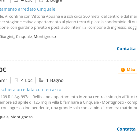
tamento arredato Cinquale
e. Al confine con Vittoria Apuana e a soli circa 300 metri dal centro e dal mar
 per stagione estiva appartamento al piano terra di piccola condominio di n
ione, con giardino privato e posti auto interni. Si compone di ingresso, sog
ranzo, cucina abitabile, disimpegno, una camera da letto matrimoniale con 
Giorgini,, Cinquale, Montignoso
a camera da letto matrimoniale e ulteriore bagno. L'appartamento dispone 
o di aria condizionata, zanzariere, sistema di allarme e Wi-Fi. Richieste: -affit
Contatta
co annuale è 35. 000€ -stagione lunga da aprile ad ottobre 30. 000€ -giugno-lu
25. 000€ -giugno-luglio 13. 000€ -luglio-agosto 21. 000€ -agosto 10. 000€ -ag
bre 15. 000€
0€
Máx.
2
5m
4 Loc
1 Bagno
a schiera arredata con terrazzo
109 Rif. Ag. 997a - Bellissimo appartamento in zona centralissima,in affitto t
mbre ad aprile di 125 mq in villa bifamiliare a Cinquale - Montignoso - com
 - con ingresso indipendente, una grande sala con camino 1 camera matrimon
ta ,cucina abitabile ed 1 bagno Classe energetica: g - Rif. 997a
quale, Montignoso
Contatta