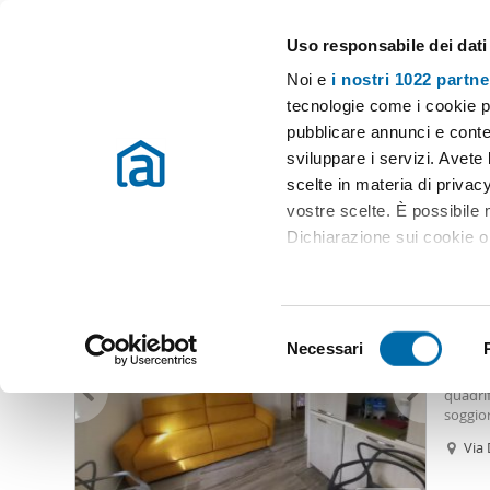
Uso responsabile dei dati
Case e appartamenti in affitto in tutta Italia
Noi e
i nostri 1022 partne
Montignoso
tecnologie come i cookie p
pubblicare annunci e conten
Inizio
Affitto Montignoso
Appartamenti Affitto Montignoso
A
sviluppare i servizi. Avete l
scelte in materia di privacy
Affitto bilocale arredato montignoso
(2 immobili)
vostre scelte. È possibile
Dichiarazione sui cookie o 
2.00
Con il tuo consenso, vor
50
raccogliere informazio
S
Identificare il tuo dis
Necessari
Biloca
e
(impronte digitali).
Apparta
l
quadri
Approfondisci come vengono
e
soggio
dettagli
. Puoi modificare o
nostra
z
Via 
Emilia 
i
locazio
Utilizziamo i cookie per pe