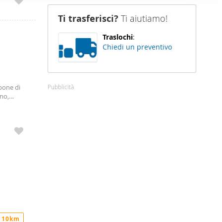
iù adatto
nostro sito
, e saremo
Ti trasferisci?
Ti aiutiamo!
i potrebbero
ei loro
Traslochi
:
Chiedi un preventivo
Pubblicità
pone di
no,
gno € 1.
re € 1.
o agenzie
 10km