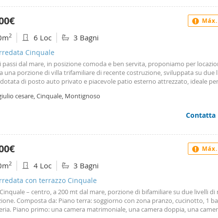
00€
Máx.
2
0m
6 Loc
3 Bagni
arredata Cinquale
i passi dal mare, in posizione comoda e ben servita, proponiamo per locazi
ca una porzione di villa trifamiliare di recente costruzione, sviluppata su due li
 dotata di posto auto privato e piacevole patio esterno attrezzato, ideale per
l’aperto. La proprietà si distingue per uno stile fresco e curato, con arredi m
giulio cesare, Cinquale, Montignoso
à luminose che creano un’atmosfera accogliente e rilassante, perfetta per u
 al mare. Gli spazi interni sono così distribuiti: Piano terra: ingresso su vano 
Contatta
cucina abitabile completamente attrezzata, luminoso soggiorno con zona p
i servizio. Piano primo: due camere matrimoniali, di cui una con bagno en 
 e una camera doppia. La zona esterna rappresenta un vero valore aggiunto: 
ato consente di vivere appieno gli spazi all’aperto in totale comfort, con la 
00€
Máx.
rigorifero esterno per le giornate estive. Dotazioni: l’immobile è completo di 
onata, posto auto riservato, Smart tv nel soggiorno, Wi-Fi, patio esterno att
2
0m
4 Loc
3 Bagni
fero esterno, forno elettrico, lavatrice, lavastoviglie, zanzariere e asciugacapell
bile da agosto 2026 it045011c29litjen5 – cin si precisa che il prezzo eventua
arredata con terrazzo Cinquale
o è puramente indicativo e può variare, sia in aumento che in diminuzione, i
Cinquale – centro, a 200 mt dal mare, porzione di bifamiliare su due livelli d
 scelto e alla durata del soggiorno. Per soluzioni personalizzate e un preven
zione. Composta da: Piano terra: soggiorno con zona pranzo, cucinotto, 1 b
 vi invitiamo a contattarci.
eria. Piano primo: una camera matrimoniale, una camera doppia, una came