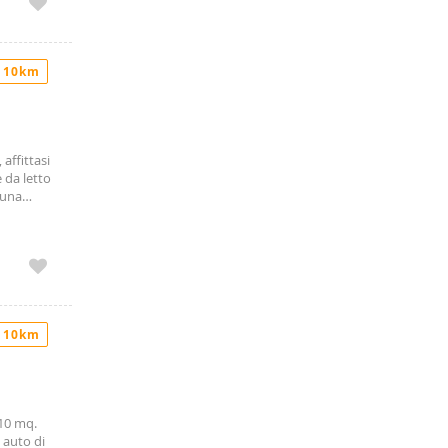
 10km
affittasi
 da letto
 una
 tutto il
o e
uto. Spese
 10km
110 mq.
 auto di