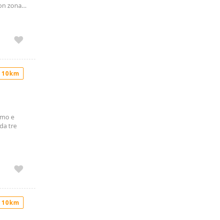
con zona
:
agni.
.
 10km
rimo e
da tre
ni
 metallo,
 stato,
prenotare
 10km