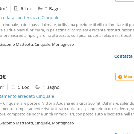
2
0m
6 Loc
2 Bagni
arredata con terrazzo Cinquale
 – cinquale, a due passi dal mare, bellissima porzione di villa trifamiliare di pr
a su due piani fuori terra, in palazzina di completa e recente ristrutturazion
anoramica ed ampio giardino attrezzato con piscina, zona relax e nr. 3 posti
 alla proprietà. L’immobile libero su 3 lati è suddiviso nel seguente modo: pia
 Giacomo Matteotti, Cinquale, Montignoso
so in ampio soggiorno con zona pranzo, cucina e bagno di cortesia; piano pr
egno, due camere da letto matrimoniali, una camera da letto singola servite
Contatta
 terrazza perimetrale da cui si può godere di un’ottima vista sul mare e sui 
ile si presenta con ottime rifiniture ed in perfette condizioni. Per affitto pa
92
0€
Máx.
2
m
5 Loc
1 Bagno
tamento arredato Cinquale
 – Cinquale, alle porte di Vittoria Apuana ed a circa 300 mt. Dal mare, splend
amento completamente ristrutturato ubicato al piano primo di residence, s
re, composto da poche unità immobiliari, con posto auto e biciclette nell'
no condominiale. Nel suo interno così composto: ingresso, soggiorno con zo
 Giacomo Matteotti, Cinquale, Montignoso
olo di cottura, disimpegno, due camere da letto matrimoniali, un bagno e ba
ile dispone di impianto di aria condizionata e wi – Fi. Per affitto paola 351 