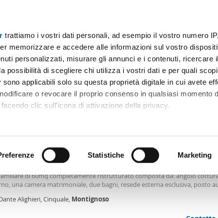
r
trattiamo i vostri dati personali, ad esempio il vostro numero IP
Prezzo
Superficie
Locali
Più filtri - 2
er memorizzare e accedere alle informazioni sul vostro dispositiv
uti personalizzati, misurare gli annunci e i contenuti, ricercare i
ffitto bilocale arredato montignoso
a possibilità di scegliere chi utilizza i vostri dati e per quali scop
 sono applicabili solo su questa proprietà digitale in cui avete eff
Ordine Mioaffitto
 modificare o revocare il proprio consenso in qualsiasi momento d
facendo clic sull'icona di attivazione della privacy.
0€
remmo anche:
2
m
2 Loc
1 Bagno
ni sulla tua posizione geografica, con un'approssimazione di qu
positivo, scansionandolo attivamente alla ricerca di caratteristiche
Preferenze
Statistiche
Marketing
le arredato Cinquale
mento si trova a Cinquale a soli 100 m dal mare Appartamento piano terra i
familiare di 60mq completamente ristrutturato composta da: angolo cottur
 elaborati i tuoi dati personali e imposta le tue preferenze nell
rno, una camera matrimoniale, due bagni, resede esterna esclusiva, posto au
 ritirare il tuo consenso in qualsiasi momento dalla Dichiarazion
 agenzia opera sul mercato immobiliare da oltre quarant’anni, dapprima a R
Dante Alighieri, Cinquale,
Montignoso
e successivamente con gli uffici di Forte dei Marmi. Ci occupiamo di comprav
ni ed assistenza tecnica. Tramite una fitta rete di collaborazioni siamo in gra
rsonalizzare contenuti ed annunci, per fornire funzionalità dei so