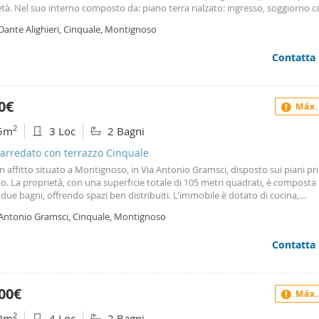
tà. Nel suo interno composto da: piano terra rialzato: ingresso, soggiorno 
e terrazza abitabile, cucinotto ed ulteriore vano accessorio; piano superiore
Dante Alighieri, Cinquale, Montignoso
egno, due camere da letto matrimoniali, una camera da letto singola e due b
bile dispone di riscaldamento e raffreddamento ad aria con pompa di calore
Contatta
0€
Máx.
2
5m
3 Loc
2 Bagni
 arredato con terrazzo Cinquale
in affitto situato a Montignoso, in Via Antonio Gramsci, disposto sui piani p
. La proprietà, con una superficie totale di 105 metri quadrati, è composta 
e due bagni, offrendo spazi ben distribuiti. L'immobile è dotato di cucina,
damento autonomo e climatizzatore con funzione freddo caldo. Tra le dotazio
 Antonio Gramsci, Cinquale, Montignoso
ano l'offerta un terrazzo, un balcone e posti auto. Gli infissi sono in vetro e
artamento è arredato. La classe energetica è c e l'immobile si trova in ottimo
Contatta
o stato realizzato nel 2008. Contattami per qualunque informazione o per 
ita.
00€
Máx.
2
0m
4 Loc
2 Bagni