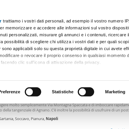
r
trattiamo i vostri dati personali, ad esempio il vostro numero IP
A 500€
Superficie
Locali
Più filtri - 1
er memorizzare e accedere alle informazioni sul vostro dispositiv
uti personalizzati, misurare gli annunci e i contenuti, ricercare i
euro napoli
a possibilità di scegliere chi utilizza i vostri dati e per quali scop
 sono applicabili solo su questa proprietà digitale in cui avete eff
Ordine Mioaffitto
 modificare o revocare il proprio consenso in qualsiasi momento d
facendo clic sull'icona di attivazione della privacy.
€
NUOVO
remmo anche:
2
m
1 Loc
1 Bagno
ni sulla tua posizione geografica, con un'approssimazione di qu
positivo, scansionandolo attivamente alla ricerca di caratteristiche
Preferenze
Statistiche
Marketing
ocale arredato Soccavo
oni. La posizione è strategica e ideale per chi si sposta, poiché permette di
ngere molto semplicemente Via Montagna Spaccata e di imboccare rapidam
 elaborati i tuoi dati personali e imposta le tue preferenze nell
o della tangenziale di Agnano. C'è inoltre la possibilità di usufruire di un pos
 ritirare il tuo consenso in qualsiasi momento dalla Dichiarazion
nto al costo di 40 euro mensili. La proprietà propone la soluzione a un can
Sartania, Soccavo, Pianura,
Napoli
nsili per la casa non arredata, oppure a
rsonalizzare contenuti ed annunci, per fornire funzionalità dei so