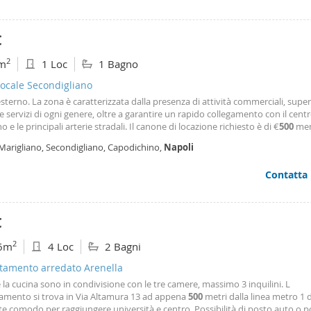
€
2
m
1 Loc
1 Bagno
ocale Secondigliano
sterno. La zona è caratterizzata dalla presenza di attività commerciali, supe
e servizi di ogni genere, oltre a garantire un rapido collegamento con il cent
no e le principali arterie stradali. Il canone di locazione richiesto è di €
500
mens
e reddito dimostrabile. (solo a stranieri) Per informazioni e appuntamenti: G
 Marigliano, Secondigliano, Capodichino,
Napoli
 Tanucci – Via Bernardo
Contatta
€
2
6m
4 Loc
2 Bagni
tamento arredato Arenella
 la cucina sono in condivisione con le tre camere, massimo 3 inquilini. L
amento si trova in Via Altamura 13 ad appena
500
metri dalla linea metro 1 
e comodo per raggiungere università e centro. Possibilità di posto auto o 