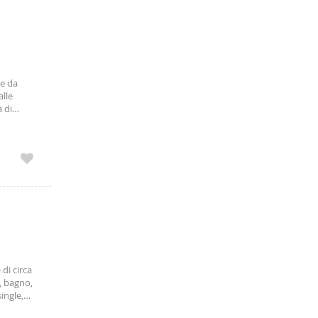
te da
alle
 di
e
ione.
di circa
, bagno,
ingle,
blici e