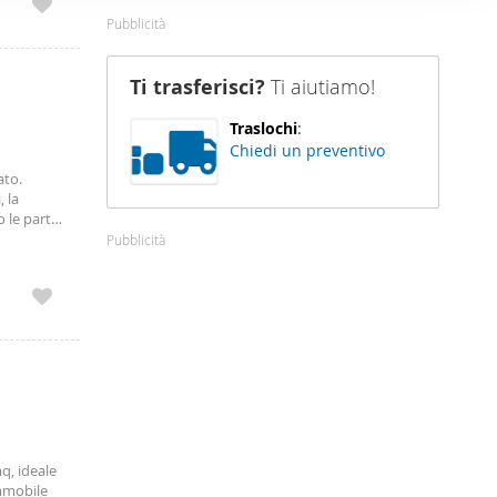
nostro sito
Pubblicità
i potrebbero
ei loro
Ti trasferisci?
Ti aiutiamo!
Traslochi
:
Chiedi un preventivo
ato.
 la
 le parti
Pubblicità
q, ideale
immobile