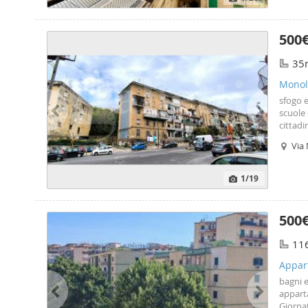
500
35
Monol
sfogo e
scuole 
cittadi
richied
Via
Napoli
1
/19
500
11
Appar
bagni e
appart
Giornat