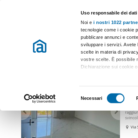
Uso responsabile dei dati
Case e appartamenti in affitto in tutta Italia
Noi e
i nostri 1022 partne
Napoli
Scegli la zona
tecnologie come i cookie p
pubblicare annunci e conten
Inizio
Affitto Napoli
Appartamenti Affitto Napoli
Affitto 500 
sviluppare i servizi. Avete l
scelte in materia di privacy
Affitto 500 euro napoli
(28 immobili)
vostre scelte. È possibile
Dichiarazione sui cookie o 
500
Con il tuo consenso, vor
35
raccogliere informazio
S
Identificare il tuo dis
Necessari
Monol
e
(impronte digitali).
condizi
l
raggiu
Approfondisci come vengono
e
svincol
dettagli
. Puoi modificare o
pagame
z
Via 
euro me
i
Utilizziamo i cookie per pe