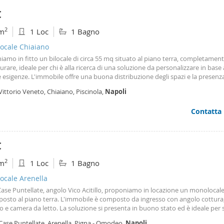
nico e se vuoi rimanere sempre aggiornato seguici anche su instagram:
€
oup_immobiliare e su tiktok: casagroup_immobiliare
2
m
1 Loc
1 Bagno
ocale Chiaiano
amo in fitto un bilocale di circa 55 mq situato al piano terra, completamen
turare, ideale per chi è alla ricerca di una soluzione da personalizzare in base 
 esigenze. L'immobile offre una buona distribuzione degli spazi e la presenza
re che garantiscono luminosità agli ambienti, rappresentando un'interessant
Vittorio Veneto, Chiaiano, Piscinola,
Napoli
nità per chi desidera valorizzare un immobile con interventi di ristrutturaz
aci per una visita.
Contatta
€
2
m
1 Loc
1 Bagno
ocale Arenella
Case Puntellate, angolo Vico Acitillo, proponiamo in locazione un monolocale 
posto al piano terra. L'immobile è composto da ingresso con angolo cottura
o e camera da letto. La soluzione si presenta in buono stato ed è ideale per s
i o lavoratori. Ubicata in zona ben servita da attività commerciali, mezzi pub
Case Puntellate, Arenella, Pigna - Omodeo,
Napoli