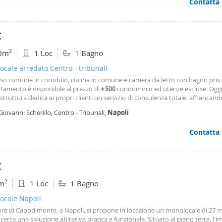
Contatta
ffico. Condividiamo inoltre informazioni sul modo in cui utilizza il 
 occupano di analisi dei dati web, pubblicità e social media, i qual
azioni che ha fornito loro o che hanno raccolto dal suo utilizzo d
€
2
0m
1 Loc
1 Bagno
cale arredato Centro - tribunali
sso comune in corridoio, cucina in comune e camera da letto con bagno priv
tamento è disponibile al prezzo di €
500
condominio ed utenze escluse. Oggi,
struttura dedica ai propri clienti un servizio di consulenza totale, affiancando
ente e Venditore), offrendo loro le garanzie sullo stato dell'immobile e sulle
Giovanni Scherillo, Centro - Tribunali,
Napoli
ità di legge, eseguendo le ispezioni
Contatta
€
2
m
1 Loc
1 Bagno
ocale Napoli
ore di Capodimonte, a Napoli, si propone in locazione un monolocale di 27 m
 cerca una soluzione abitativa pratica e funzionale. Situato al piano terra, l'