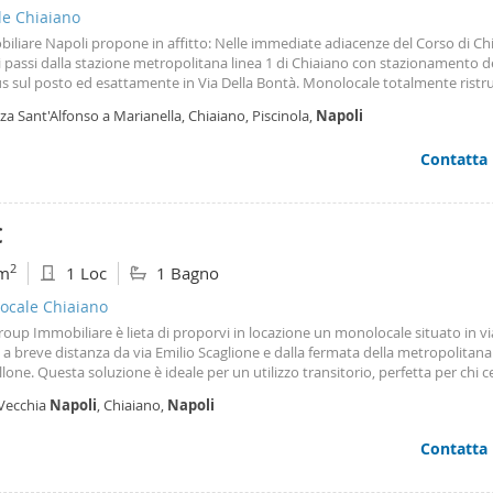
le Chiaiano
iliare Napoli propone in affitto: Nelle immediate adiacenze del Corso di Ch
 passi dalla stazione metropolitana linea 1 di Chiaiano con stazionamento d
s sul posto ed esattamente in Via Della Bontà. Monolocale totalmente ristr
al primo piano. Esclusivamente contratto 3+2 per extracomunitari con refer
za Sant'Alfonso a Marianella, Chiaiano, Piscinola,
Napoli
richiesto € 500,00 mensili. Per maggiori informazioni contattare il numero: 
3.
Contatta
€
2
m
1 Loc
1 Bagno
ocale Chiaiano
oup Immobiliare è lieta di proporvi in locazione un monolocale situato in vi
 a breve distanza da via Emilio Scaglione e dalla fermata della metropolitana
llone. Questa soluzione è ideale per un utilizzo transitorio, perfetta per chi 
zione temporanea comoda e ben collegata ai principali servizi di Napoli. Det
 Vecchia
Napoli
, Chiaiano,
Napoli
mmobile Posizione: Piano terra Condizioni interne: Buono stato Arredamento:
tamente arredato Ingresso, camera con angolo cottura ben attrezzato e b
Contatta
i dell'affitto il canone di locazione include tutte le utenze, comprese luce, g
niali, offrendo così una soluzione pratica e conveniente. Per ulteriori info
anizzare una visita, non esitate a contattarci. Visionabile previo appuntam