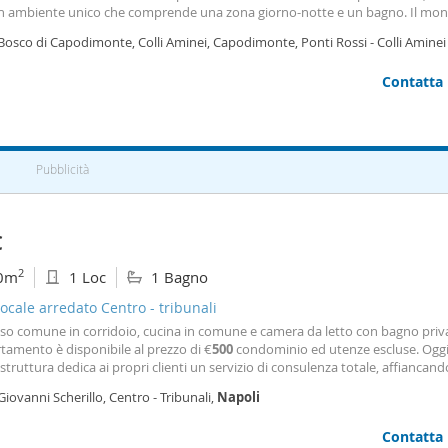
un ambiente unico che comprende una zona giorno-notte e un bagno. Il mon
a il fascino dell'epoca con dettagli che ne esaltano la praticità. La posizione 
Bosco di Capodimonte, Colli Aminei, Capodimonte, Ponti Rossi - Colli Aminei 
e di godere delle bellezze del quartiere, con il famoso Museo di Capodimont
odimonte,
Napoli
co a pochi passi. La zona è ben servita dai mezzi pubblici, facilitando gli sp
Contatta
l centro città e altre aree di interesse. Perfetto per single o giovani coppie, q
offre una soluzione abitativa comoda in una delle aree più suggestive di Nap
Pubblicità
€
2
0m
1 Loc
1 Bagno
cale arredato Centro - tribunali
sso comune in corridoio, cucina in comune e camera da letto con bagno priv
tamento è disponibile al prezzo di €
500
condominio ed utenze escluse. Oggi,
struttura dedica ai propri clienti un servizio di consulenza totale, affiancando
ente e Venditore), offrendo loro le garanzie sullo stato dell'immobile e sulle
Giovanni Scherillo, Centro - Tribunali,
Napoli
ità di legge, eseguendo le ispezioni
Contatta