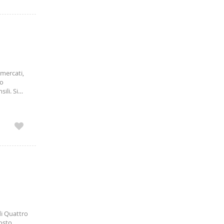
rmercati,
ro
ili. Si
abetti
di Quattro
posto