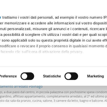
r
trattiamo i vostri dati personali, ad esempio il vostro numero IP
A 400€
Superficie
Locali
Più filtri - 1
er memorizzare e accedere alle informazioni sul vostro dispositiv
uti personalizzati, misurare gli annunci e i contenuti, ricercare i
400 euro modena
a possibilità di scegliere chi utilizza i vostri dati e per quali scop
 sono applicabili solo su questa proprietà digitale in cui avete eff
Ordine Mioaffitto
 modificare o revocare il proprio consenso in qualsiasi momento d
facendo clic sull'icona di attivazione della privacy.
remmo anche:
€
ni sulla tua posizione geografica, con un'approssimazione di qu
Máx.
positivo, scansionandolo attivamente alla ricerca di caratteristiche
Preferenze
Statistiche
Marketing
2
0m
5 Loc
1 Bagno
tamento arredato Polinago
 elaborati i tuoi dati personali e imposta le tue preferenze nell
o, a due passi dal centro, in piccola palazzina con pochissime spese condomi
 ritirare il tuo consenso in qualsiasi momento dalla Dichiarazion
giardino, affittasi appartamento, completamente arredato, al 2° ed ultimo p
o da: sala da pranzo, cucina, salone, 3 camere da letto, bagno e balcone. A
lavanderia e garage. Richiesta € 400,00. Si richiede fideiussione bancaria. Info
rsonalizzare contenuti ed annunci, per fornire funzionalità dei so