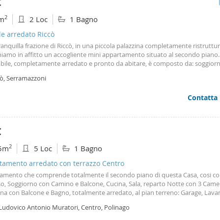
€
2
m
2 Loc
1 Bagno
le arredato Riccò
ranquilla frazione di Riccò, in una piccola palazzina completamente ristruttur
iamo in affitto un accogliente mini appartamento situato al secondo piano.
bile, completamente arredato e pronto da abitare, è composto da: soggior
cottura; camera da letto matrimoniale; bagno. L’appartamento è ideale per 
cò, Serramazzoni
uzione comoda, funzionale e inserita in un contesto tranquillo e ben curat
zione: € 400,00 al mese, oltre ai consumi. Disponibile esclusivamente per loca
Contatta
eriodo, ideale per esigenze temporanee di lavoro, studio o soggiorni transit
i informazioni o per fissare una visita, contattaci o vieni a trovarci in agenzi
€
2
5m
5 Loc
1 Bagno
tamento arredato con terrazzo Centro
amento che comprende totalmente il secondo piano di questa Casa, cosi c
so, Soggiorno con Camino e Balcone, Cucina, Sala, reparto Notte con 3 Came
una con Balcone e Bagno, totalmente arredato, al pian terreno: Garage, Lava
 giardino e frutteto di grandi dimensioni, e' gradita la Fidejussione e copert
 Ludovico Antonio Muratori, Centro, Polinago
ativa, non accetto il Monoreddito. Disponibile da subito.