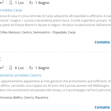
2
m
1 Loc
1 Bagno
 della proprietà. Per essere contattati lasciateci il vostro numero telefonico
eci senza impegno al 350 8848782. Orario: Dal lunedì al venerdì dalle 10:00 a
rredata Carpi
 15:00 alle 19:00. Sabato dalle 10:00 alle 13:00.
ione di casa in zona centrale di Carpi adiacente all'ospedale si affittano 4 sta
sione 1 bagno 1 cucina e lavanderia piano terra. Cortile e giardino privato. V
a piedi da Piazza Martiri e da bar e negozi. Ntraduci la descrizione dell'annun
o n nhousinganywhere è la più grande piattaforma europea di affitti per allo
Orfeo Messori, Centro, Semicentro - Ospedale, Carpi
60. 000 proprietà tra camere, monolocali e appartamenti. Permette di preno
 in modo sicuro prima del trasferimento, offrendo supporto dedicato e tutel
Contatta
o processo di prenotazione.
€
2
m
6 Loc
1 Bagno
tamento arredato Centro
 appartamento appartiene ai miei genitori che al momento autosifficenti, l
 affitto, cercando una coppia sui 50 anni che li possa aiutare nel fabbisogno
iero che aumenterà nel passare del tempo, e li accompagni nel loro percorso
o sempre piu bisogno di aiuto, venendo incontro con un affitto agevolato.
Vincenzo Bellini, Centro, Ravarino
Contatta