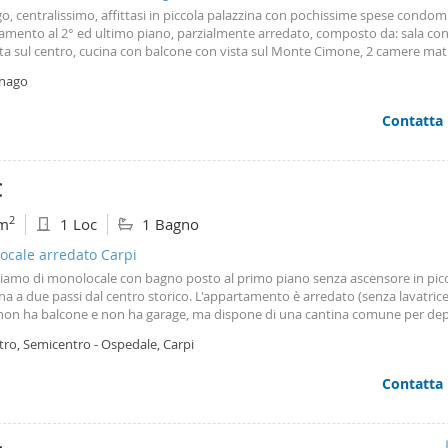
o, centralissimo, affittasi in piccola palazzina con pochissime spese condomi
amento al 2° ed ultimo piano, parzialmente arredato, composto da: sala co
sta sul centro, cucina con balcone con vista sul Monte Cimone, 2 camere mat
cone, bagno e lavanderia. Richiesta € 400,00. Si richiede fideiussione bancari
inago
trie c o il nostro ufficio.
Contatta
€
2
m
1 Loc
1 Bagno
ocale arredato Carpi
iamo di monolocale con bagno posto al primo piano senza ascensore in pic
na a due passi dal centro storico. L'appartamento è arredato (senza lavatric
, non ha balcone e non ha garage, ma dispone di una cantina comune per de
fitto
400
Euro, poche spese condominiali. Per informazioni contattare Mirko c
tro, Semicentro - Ospedale, Carpi
4223
Contatta