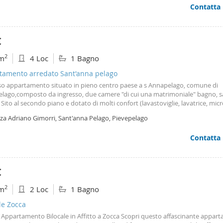
Contatta
€
2
m
4 Loc
1 Bagno
tamento arredato Sant'anna pelago
so appartamento situato in pieno centro paese a s Annapelago, comune di
elago,composto da ingresso, due camere "di cui una matrimoniale" bagno, s
 Sito al secondo piano e dotato di molti confort (lavastoviglie, lavatrice, mi
ellet,zanzariere in tutte le finestre) e con utenze acqua luce e gas, totalment
zza Adriano Gimorri, Sant'anna Pelago, Pievepelago
ndenti. Disponibile da subito Per info contattatemi, no perditempo Trequat
settenoveseinoveseiquattro Massimo
Contatta
€
2
m
2 Loc
1 Bagno
le Zocca
Appartamento Bilocale in Affitto a Zocca Scopri questo affascinante appar