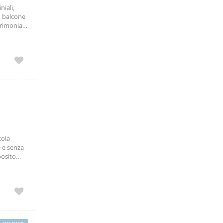
niali,
n balcone
rimoniali
a. Info e
cola
e e senza
posito
ell.