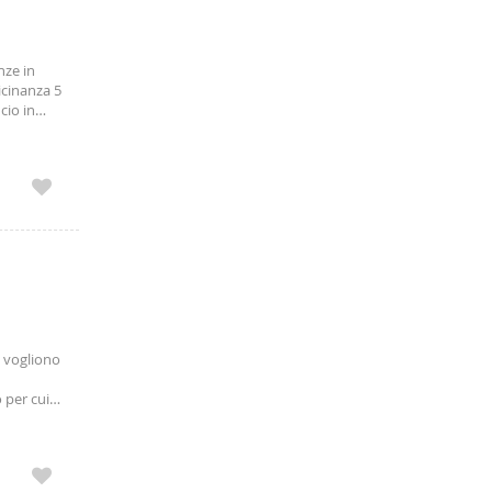
 oppure
lle 13:00
nze in
icinanza 5
cio in
ggi, con
tare case
a durante
o vogliono
 per cui