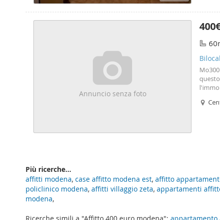
400
60
Biloca
Mo300 
questo
l'immob
Annuncio senza foto
prepara
Cent
bagno, 
terrazz
rende 
apparta
ambien
efficie
Più ricerche...
affitti modena
,
case affitto modena est
,
affitto appartamen
policlinico modena
,
affitti villaggio zeta
,
appartamenti affi
modena
,
Ricerche simili a "Affitto 400 euro modena":
appartamento 