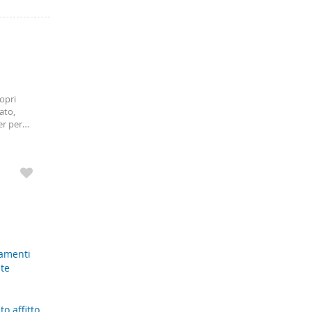
opri
ato,
er per
ante. Il
servato
to
 un
amenti
nte
o affitto