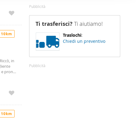
nostro sito
Pubblicità
i potrebbero
ei loro
Ti trasferisci?
Ti aiutiamo!
 10km
Traslochi
:
Chiedi un preventivo
Riccò, in
Pubblicità
liente
 e pronto
niale;
serita in
i consumi.
mporanee
isita,
 10km