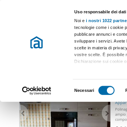
Uso responsabile dei dati
Case e appartamenti in affitto in tutta Italia
Noi e
i nostri 1022 partne
Modena
tecnologie come i cookie p
pubblicare annunci e conten
Inizio
Affitto Modena
Appartamenti Affitto Modena
Affitto 
sviluppare i servizi. Avete l
scelte in materia di privacy
Affitto 400 euro modena
(0 immobili)
vostre scelte. È possibile
Dichiarazione sui cookie o 
Altri immobili che potrebbero interessarti
Con il tuo consenso, vor
400
raccogliere informazio
S
Identificare il tuo dis
Necessari
e
12
(impronte digitali).
l
Appar
Approfondisci come vengono
e
Polinag
dettagli
. Puoi modificare o
z
ampio 
compost
i
terra: 
Utilizziamo i cookie per pe