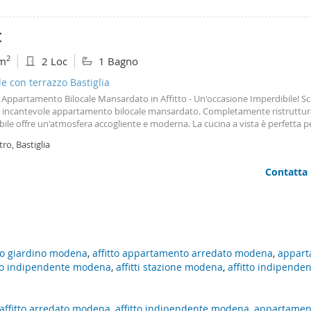
€
2
m
2 Loc
1 Bagno
le con terrazzo Bastiglia
Appartamento Bilocale Mansardato in Affitto - Un'occasione Imperdibile! Sc
 incantevole appartamento bilocale mansardato. Completamente ristruttur
ile offre un'atmosfera accogliente e moderna. La cucina a vista è perfetta p
re i tuoi pasti, mentre la camera da letto garantisce un rifugio intimo e rilass
ro, Bastiglia
funzionale e moderno, è dotato di tutti i comfort necessari. Goditi il sole sul
ino privato, ideale per semplicemente per rilassarsi. Inoltre, il posto auto ri
Contatta
la vita quotidiana ancora più comoda. Con sistema di aria condizionata ques
mento è perfetto per ogni stagione. Non perdere l'opportunità di vivere in
te nuovo e luminoso, con una classe energetica g che assicura un consumo
nte. Contattaci per maggiori informazioni e per prenotare una visita!
to giardino modena
,
affitto appartamento arredato modena
,
appart
tto indipendente modena
,
affitti stazione modena
,
affitto indipende
affitto arredato modena
,
affitto indipendente modena
,
appartament